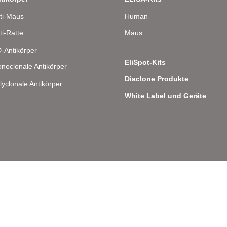
ti-Maus
Human
ti-Ratte
Maus
-Antikörper
EliSpot-Kits
noclonale Antikörper
Diaclone Produkte
lyclonale Antikörper
White Label und Geräte
lee 8 – D-22081 Hamburg – Deutschland – Telefon: 040 . 43 20 84 48 0