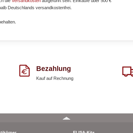
ch die
Versandkosten
aufgeführt sein. Einkäufe über 500 €
halb Deutschlands versandkostenfrei.
behalten.
Bezahlung
Kauf auf Rechnung
tikörper
ELISA-Kits