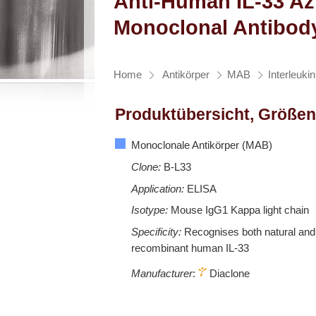
Anti-Human IL-33 Az
Monoclonal Antibod
Home
Antikörper
MAB
Interleuki
Produktübersicht, Größen
Monoclonale Antikörper (MAB)
Clone:
B-L33
Application:
ELISA
Isotype:
Mouse IgG1 Kappa light chain
Specificity:
Recognises both natural and
recombinant human IL-33
Manufacturer
:
Diaclone