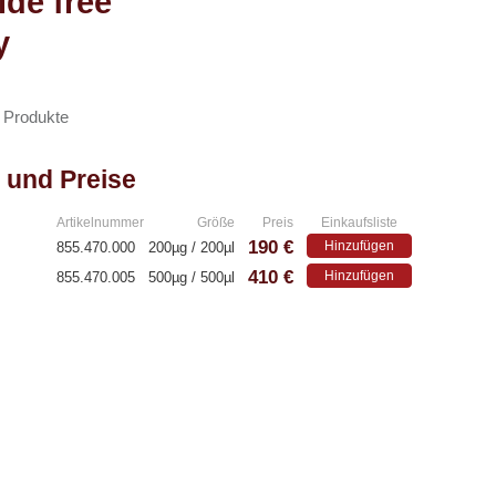
ide free
y
n Produkte
 und Preise
Artikelnummer
Größe
Preis
Einkaufsliste
190 €
Hinzufügen
855.470.000
200µg / 200µl
410 €
Hinzufügen
855.470.005
500µg / 500µl