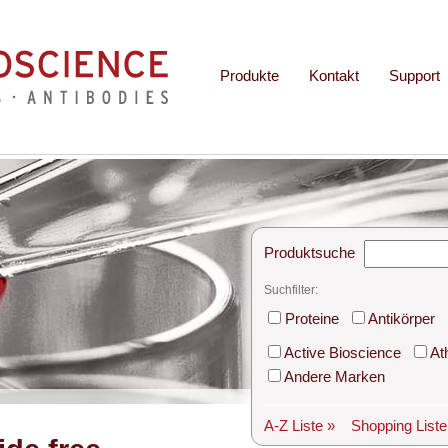
Produkte
Kontakt
Support
Produktsuche
Suchfilter:
Proteine
Antikörper
Active Bioscience
At
Andere Marken
A-Z Liste »
Shopping List