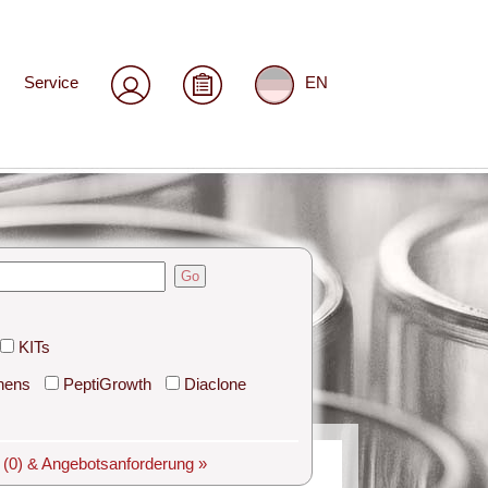
Service
EN
Go
KITs
hens
PeptiGrowth
Diaclone
e
(0)
& Angebotsanforderung »