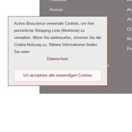
Human
An
Maus
An
Active Bioscience verwendet Cookies, um Ihre
Ratte
CD
persönliche Shopping Liste (Merkliste) zu
verwalten. Wenn Sie weitersurfen, stimmen Sie der
Rind / Schaf
Mo
Cookie-Nutzung zu. Nähere Informationen finden
Produziert in humanen Zellen
Po
Sie unter
(glycosiliert)
Datenschutz
Cell culture tested premium (cct-
.
premium)
Ich akzeptiere alle notwendigen Cookies
© 2026 by Active Bioscience GmbH – Oberaltenal