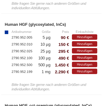
Bitte fragen Sie gerne nach anderen Größen und
individuellen Abfüllungen.
Human HGF (glycosylated, InCs)
»
Artikelnummer
Größe
Preis
Einkaufsliste
90 €
5 µg
Hinzufügen
2790.952.005
150 €
10 µg
Hinzufügen
2790.952.010
295 €
25 µg
Hinzufügen
2790.952.025
490 €
100 µg
Hinzufügen
2790.952.100
1.450 €
500 µg
Hinzufügen
2790.952.500
2.290 €
1 mg
Hinzufügen
2790.952.199
Bitte fragen Sie gerne nach anderen Größen und
individuellen Abfüllungen.
Human HGF, cct-premium (glycosylated, InCs)