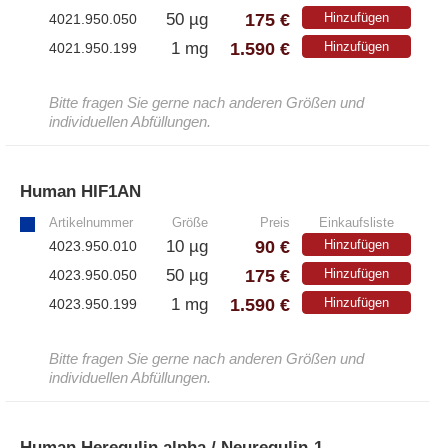
175 €
50 µg
Hinzufügen
4021.950.050
1.590 €
1 mg
Hinzufügen
4021.950.199
Bitte fragen Sie gerne nach anderen Größen und
individuellen Abfüllungen.
Human HIF1AN
»
Artikelnummer
Größe
Preis
Einkaufsliste
90 €
10 µg
Hinzufügen
4023.950.010
175 €
50 µg
Hinzufügen
4023.950.050
1.590 €
1 mg
Hinzufügen
4023.950.199
Bitte fragen Sie gerne nach anderen Größen und
individuellen Abfüllungen.
Human Heregulin alpha / Neuregulin-1
»