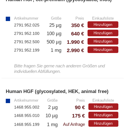
»
Artikelnummer
Größe
Preis
Einkaufsliste
350 €
25 µg
Hinzufügen
2791.952.025
640 €
100 µg
Hinzufügen
2791.952.100
1.990 €
500 µg
Hinzufügen
2791.952.500
2.990 €
1 mg
Hinzufügen
2791.952.199
Bitte fragen Sie gerne nach anderen Größen und
individuellen Abfüllungen.
Human HGF (glycosylated, HEK, animal free)
»
Artikelnummer
Größe
Preis
Einkaufsliste
90 €
2 µg
Hinzufügen
1468.955.002
175 €
10 µg
Hinzufügen
1468.955.010
Hinzufügen
1 mg
1468.955.199
Auf Anfrage