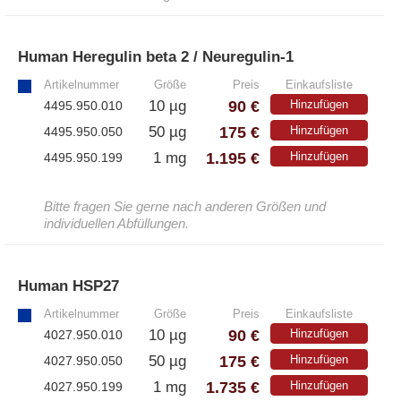
Human Heregulin beta 2 / Neuregulin-1
»
Artikelnummer
Größe
Preis
Einkaufsliste
90 €
10 µg
Hinzufügen
4495.950.010
175 €
50 µg
Hinzufügen
4495.950.050
1.195 €
1 mg
Hinzufügen
4495.950.199
Bitte fragen Sie gerne nach anderen Größen und
individuellen Abfüllungen.
Human HSP27
»
Artikelnummer
Größe
Preis
Einkaufsliste
90 €
10 µg
Hinzufügen
4027.950.010
175 €
50 µg
Hinzufügen
4027.950.050
1.735 €
1 mg
Hinzufügen
4027.950.199