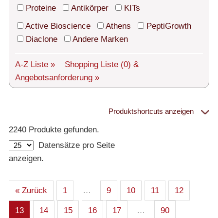
Technischer Support
Proteine
Antikörper
KITs
Versand
Active Bioscience
Athens
PeptiGrowth
Diaclone
Andere Marken
Über uns
A-Z Liste »
Shopping Liste
(0)
&
Service
Angebotsanforderung »
AGBs
Login
Produktshortcuts anzeigen
Proteine
2240 Produkte gefunden.
English
Datensätze pro Seite
– Alle Proteine
anzeigen.
– Human
– Maus
– Ratte
– Andere
– Produziert in humanen Zellen (glycosiliert)
« Zurück
1
…
9
10
11
12
– Cell culture tested premium (cct-premium)
13
14
15
16
17
…
90