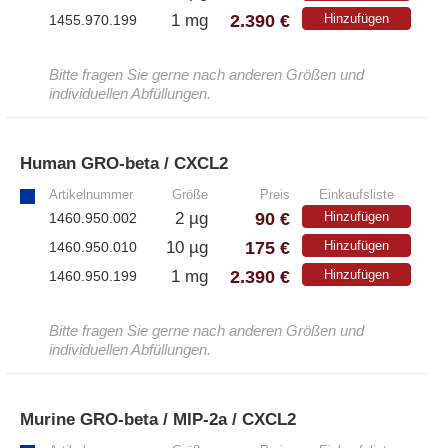
– Alle Diaclone Produkte
2.390 €
1 mg
Hinzufügen
1455.970.199
– Antikörper
– ELISA-Kits
Bitte fragen Sie gerne nach anderen Größen und
individuellen Abfüllungen.
– EliSpot-Kits
Antikörper
Human GRO-beta / CXCL2
»
Artikelnummer
Größe
Preis
Einkaufsliste
– Alle Antikörper
90 €
2 µg
Hinzufügen
1460.950.002
– Anti-murine
– Anti-rat
175 €
10 µg
Hinzufügen
1460.950.010
– CD-Antikörper
2.390 €
1 mg
Hinzufügen
1460.950.199
– Monoclonale Antikörper
Bitte fragen Sie gerne nach anderen Größen und
– Polyclonale Antikörper
individuellen Abfüllungen.
White Label und Geräte
Murine GRO-beta / MIP-2a / CXCL2
»
– Alle White Label und technische Produkte