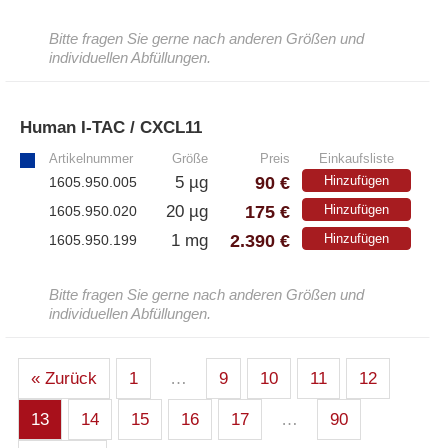
Bitte fragen Sie gerne nach anderen Größen und
individuellen Abfüllungen.
Human I-TAC / CXCL11
»
Artikelnummer
Größe
Preis
Einkaufsliste
90 €
5 µg
Hinzufügen
1605.950.005
175 €
20 µg
Hinzufügen
1605.950.020
2.390 €
1 mg
Hinzufügen
1605.950.199
Bitte fragen Sie gerne nach anderen Größen und
individuellen Abfüllungen.
« Zurück
1
…
9
10
11
12
13
14
15
16
17
…
90