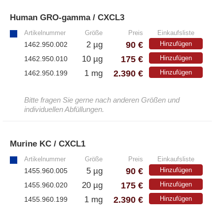
Human GRO-gamma / CXCL3
»
Artikelnummer
Größe
Preis
Einkaufsliste
90 €
2 µg
Hinzufügen
1462.950.002
175 €
10 µg
Hinzufügen
1462.950.010
2.390 €
1 mg
Hinzufügen
1462.950.199
Bitte fragen Sie gerne nach anderen Größen und
individuellen Abfüllungen.
Murine KC / CXCL1
»
Artikelnummer
Größe
Preis
Einkaufsliste
90 €
5 µg
Hinzufügen
1455.960.005
175 €
20 µg
Hinzufügen
1455.960.020
2.390 €
1 mg
Hinzufügen
1455.960.199