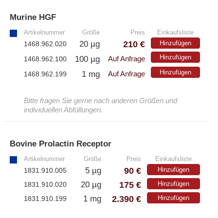
Murine HGF
»
Artikelnummer
Größe
Preis
Einkaufsliste
210 €
20 µg
Hinzufügen
1468.962.020
Hinzufügen
100 µg
1468.962.100
Auf Anfrage
Hinzufügen
1 mg
1468.962.199
Auf Anfrage
Bitte fragen Sie gerne nach anderen Größen und
individuellen Abfüllungen.
Bovine Prolactin Receptor
»
Artikelnummer
Größe
Preis
Einkaufsliste
90 €
5 µg
Hinzufügen
1831.910.005
175 €
20 µg
Hinzufügen
1831.910.020
2.390 €
1 mg
Hinzufügen
1831.910.199