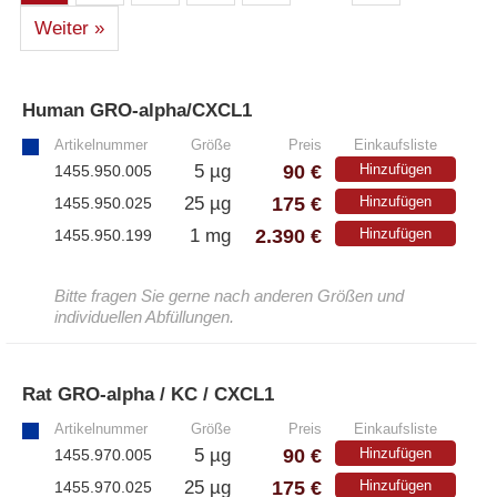
Athens
Weiter »
– Alle Athens Produkte
Human GRO-alpha/CXCL1
»
– Proteine
Artikelnummer
Größe
Preis
Einkaufsliste
– Antikörper
90 €
5 µg
Hinzufügen
1455.950.005
– Immunoglobulin (Ig)
175 €
25 µg
Hinzufügen
1455.950.025
2.390 €
1 mg
Hinzufügen
1455.950.199
PeptiGrowth
Bitte fragen Sie gerne nach anderen Größen und
individuellen Abfüllungen.
– Alle PeptiGrowth Produkte
– Kostenlose Muster
Rat GRO-alpha / KC / CXCL1
»
Artikelnummer
Größe
Preis
Einkaufsliste
Diaclone
90 €
5 µg
Hinzufügen
1455.970.005
175 €
25 µg
Hinzufügen
1455.970.025