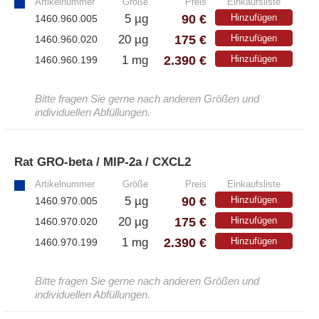
Artikelnummer
Größe
Preis
Einkaufsliste
90 €
5 µg
Hinzufügen
– A·EL·VIS Produkte
1460.960.005
175 €
20 µg
Hinzufügen
1460.960.020
– EzScope 101 Live Cell Imaging System
2.390 €
1 mg
Hinzufügen
1460.960.199
Bitte fragen Sie gerne nach anderen Größen und
individuellen Abfüllungen.
Rat GRO-beta / MIP-2a / CXCL2
»
Artikelnummer
Größe
Preis
Einkaufsliste
90 €
5 µg
Hinzufügen
1460.970.005
175 €
20 µg
Hinzufügen
1460.970.020
2.390 €
1 mg
Hinzufügen
1460.970.199
Bitte fragen Sie gerne nach anderen Größen und
individuellen Abfüllungen.