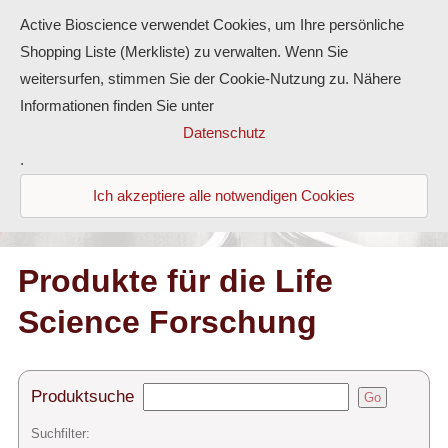
Active Bioscience verwendet Cookies, um Ihre persönliche
Shopping Liste (Merkliste) zu verwalten. Wenn Sie
weitersurfen, stimmen Sie der Cookie-Nutzung zu. Nähere
Informationen finden Sie unter
Proteine
Datenschutz
.
Antikörper
Ich akzeptiere alle notwendigen Cookies
ELISA-Kits
Diaclone Produkte
Produkte für die Life
Science Forschung
Home
Produkte
Produktsuche
Go
Kontakt
Suchfilter: