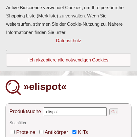
Active Bioscience verwendet Cookies, um Ihre persönliche
Shopping Liste (Merkliste) zu verwalten. Wenn Sie
weitersurfen, stimmen Sie der Cookie-Nutzung zu. Nähere
Informationen finden Sie unter
Proteine
Datenschutz
.
Antikörper
Ich akzeptiere alle notwendigen Cookies
ELISA-Kits
Diaclone Produkte
»elispot«
Home
Produkte
Produktsuche
Go
Kontakt
Suchfilter:
Proteine
Antikörper
KITs