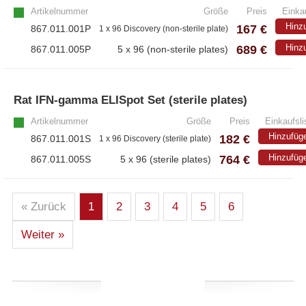
Artikelnummer
Größe
Preis
Einkau
Hinz
167 €
867.011.001P
1 x 96 Discovery (non-sterile plate)
689 €
Hinz
867.011.005P
5 x 96 (non-sterile plates)
Rat IFN-gamma ELISpot Set (sterile plates)
Artikelnummer
Größe
Preis
Einkaufsli
Hinzufüg
182 €
867.011.001S
1 x 96 Discovery (sterile plate)
764 €
Hinzufüg
867.011.005S
5 x 96 (sterile plates)
« Zurück
1
2
3
4
5
6
Weiter »