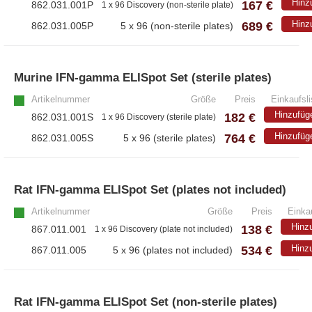
Hinz
167 €
862.031.001P
1 x 96 Discovery (non-sterile plate)
689 €
Hinz
862.031.005P
5 x 96 (non-sterile plates)
Murine IFN-gamma ELISpot Set (sterile plates)
Artikelnummer
Größe
Preis
Einkaufsli
Hinzufüg
182 €
862.031.001S
1 x 96 Discovery (sterile plate)
764 €
Hinzufüg
862.031.005S
5 x 96 (sterile plates)
Rat IFN-gamma ELISpot Set (plates not included)
Artikelnummer
Größe
Preis
Einkau
Hinz
138 €
867.011.001
1 x 96 Discovery (plate not included)
534 €
Hinz
867.011.005
5 x 96 (plates not included)
Rat IFN-gamma ELISpot Set (non-sterile plates)