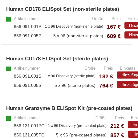
– Antikörper
Human CD178 ELISpot Set (non-sterile plates)
– ELISA-Kits
Artikelnummer
Größe
Preis
Einka
– EliSpot-Kits
Hinz
167 €
856.091.001P
1 x 96 Discovery (non-sterile plate)
689 €
Hinz
856.091.005P
5 x 96 (non-sterile plates)
Antikörper
– Alle Antikörper
Human CD178 ELISpot Set (sterile plates)
– Anti-murine
– Anti-rat
Artikelnummer
Größe
Preis
Einkaufsli
– CD-Antikörper
Hinzufüg
182 €
856.091.001S
1 x 96 Discovery (sterile plate)
– Monoclonale Antikörper
764 €
Hinzufüg
856.091.005S
5 x 96 (sterile plates)
– Polyclonale Antikörper
Human Granzyme B ELISpot Kit (pre-coated plates)
White Label und Geräte
Artikelnummer
Größe
Preis
Eink
Hi
212 €
856.131.001PC
– Alle White Label und technische Produkte
1 x 96 Discovery (pre-coated plate)
857 €
Hi
856.131.005PC
5 x 96 (pre-coated plates)
– A·EL·VIS Produkte