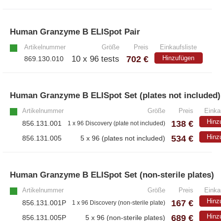
– EzScope 101 Live Cell Imaging System
Human Granzyme B ELISpot Pair
»
Artikelnummer
Größe
Preis
Einkaufsliste
702 €
10 x 96 tests
Hinzufügen
869.130.010
Human Granzyme B ELISpot Set (plates not included)
Artikelnummer
Größe
Preis
Einka
Hinz
138 €
856.131.001
1 x 96 Discovery (plate not included)
534 €
Hinz
856.131.005
5 x 96 (plates not included)
Human Granzyme B ELISpot Set (non-sterile plates)
Artikelnummer
Größe
Preis
Einka
Hinz
167 €
856.131.001P
1 x 96 Discovery (non-sterile plate)
689 €
Hinz
856.131.005P
5 x 96 (non-sterile plates)