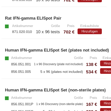
Rat IFN-gamma ELISpot Pair
»
Artikelnummer
Größe
Preis
Einkaufsliste
702 €
10 x 96 tests
Hinzufügen
871.020.010
Human IFN-gamma ELISpot Set (plates not included)
Artikelnummer
Größe
Preis
Einka
Hinz
138 €
856.051.001
1 x 96 Discovery (plate not included)
534 €
Hinz
856.051.005
5 x 96 (plates not included)
Human IFN-gamma ELISpot Set (non-sterile plates)
Artikelnummer
Größe
Preis
Einka
Hinz
167 €
856.051.001P
1 x 96 Discovery (non-sterile plate)
Hinz