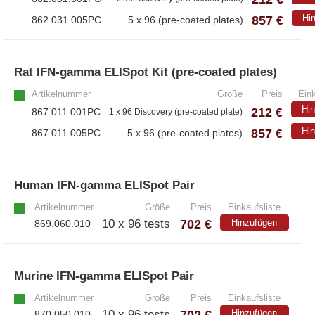
857 €
Hi
862.031.005PC
5 x 96 (pre-coated plates)
Rat IFN-gamma ELISpot Kit (pre-coated plates)
Artikelnummer
Größe
Preis
Eink
Hi
212 €
867.011.001PC
1 x 96 Discovery (pre-coated plate)
857 €
Hi
867.011.005PC
5 x 96 (pre-coated plates)
Human IFN-gamma ELISpot Pair
»
Artikelnummer
Größe
Preis
Einkaufsliste
702 €
10 x 96 tests
Hinzufügen
869.060.010
Murine IFN-gamma ELISpot Pair
»
Artikelnummer
Größe
Preis
Einkaufsliste
702 €
10 x 96 tests
Hinzufügen
870.050.010