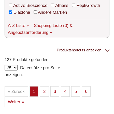
Technischer Support
Active Bioscience
Athens
PeptiGrowth
Versand
Diaclone
Andere Marken
Über uns
A-Z Liste »
Shopping Liste
(0)
&
Angebotsanforderung »
Service
AGBs
Produktshortcuts anzeigen
Proteine
Login
127 Produkte gefunden.
Datensätze pro Seite
English
– Alle Proteine
anzeigen.
– Human
– Maus
– Ratte
– Andere
– Produziert in humanen Zellen (glycosiliert)
« Zurück
1
2
3
4
5
6
– Cell culture tested premium (cct-premium)
Weiter »
Athens