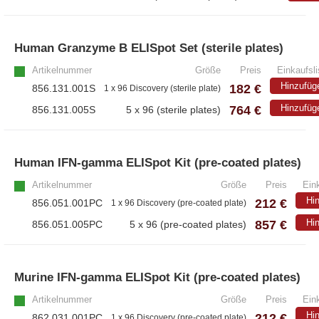
Human Granzyme B ELISpot Set (sterile plates)
Artikelnummer
Größe
Preis
Einkaufsli
Hinzufüg
182 €
856.131.001S
1 x 96 Discovery (sterile plate)
764 €
Hinzufüg
856.131.005S
5 x 96 (sterile plates)
Human IFN-gamma ELISpot Kit (pre-coated plates)
Artikelnummer
Größe
Preis
Eink
Hi
212 €
856.051.001PC
1 x 96 Discovery (pre-coated plate)
857 €
Hi
856.051.005PC
5 x 96 (pre-coated plates)
Murine IFN-gamma ELISpot Kit (pre-coated plates)
Artikelnummer
Größe
Preis
Eink
Hi
212 €
862.031.001PC
1 x 96 Discovery (pre-coated plate)