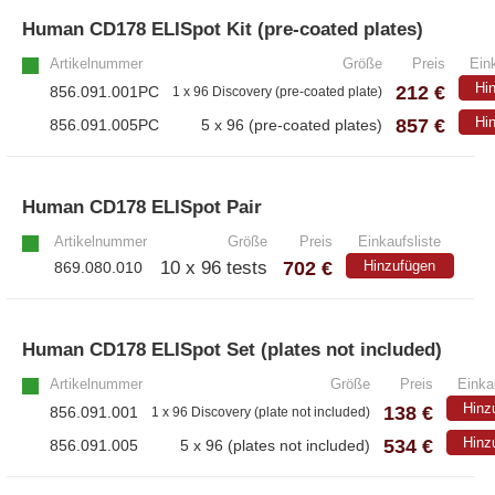
Human CD178 ELISpot Kit (pre-coated plates)
– Alle Athens Produkte
Artikelnummer
Größe
Preis
Eink
– Proteine
Hi
212 €
856.091.001PC
1 x 96 Discovery (pre-coated plate)
– Antikörper
857 €
Hi
856.091.005PC
5 x 96 (pre-coated plates)
– Immunoglobulin (Ig)
Human CD178 ELISpot Pair
»
PeptiGrowth
Artikelnummer
Größe
Preis
Einkaufsliste
702 €
10 x 96 tests
Hinzufügen
869.080.010
– Alle PeptiGrowth Produkte
– Kostenlose Muster
Human CD178 ELISpot Set (plates not included)
Artikelnummer
Größe
Preis
Einka
Diaclone
Hinz
138 €
856.091.001
1 x 96 Discovery (plate not included)
534 €
Hinz
856.091.005
5 x 96 (plates not included)
– Alle Diaclone Produkte