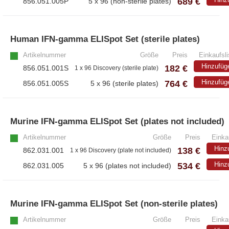
689 €
856.051.005P
5 x 96 (non-sterile plates)
Human IFN-gamma ELISpot Set (sterile plates)
Artikelnummer
Größe
Preis
Einkaufsli
Hinzufüg
182 €
856.051.001S
1 x 96 Discovery (sterile plate)
764 €
Hinzufüg
856.051.005S
5 x 96 (sterile plates)
Murine IFN-gamma ELISpot Set (plates not included)
Artikelnummer
Größe
Preis
Einka
Hinz
138 €
862.031.001
1 x 96 Discovery (plate not included)
534 €
Hinz
862.031.005
5 x 96 (plates not included)
Murine IFN-gamma ELISpot Set (non-sterile plates)
Artikelnummer
Größe
Preis
Einka