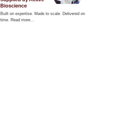
zScope 101 Live Cell Imaging System
Bioscience
Built on expertise. Made to scale. Delivered on
time. Read more...