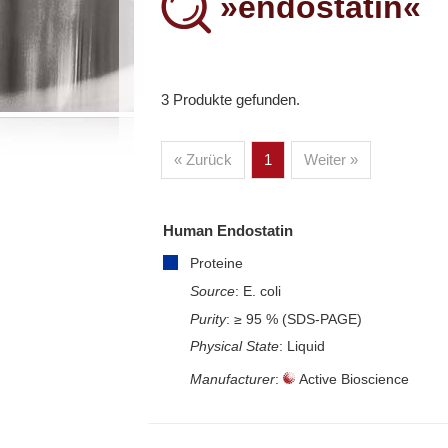
»endostatin«
3 Produkte gefunden.
Proteine
– Alle Proteine
« Zurück
1
Weiter »
– Human
– Maus
– Ratte
– Andere
– Produziert in humanen Zellen (glycosilie
Human Endostatin
– Cell culture tested premium (cct-premi
Proteine
Source
: E. coli
Purity
: ≥ 95 % (SDS-PAGE)
Diaclone
Physical State
: Liquid
Manufacturer
:
Active Bioscience
– Alle Diaclone Produkte
– Antikörper
– ELISA-Kits