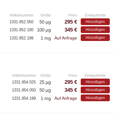
– E
»
– Polyclonale Antikörper
Artikelnummer
Größe
Preis
Einkaufsliste
295 €
50 µg
1331.852.050
Hinzufügen
345 €
100 µg
1331.852.100
Hinzufügen
1 mg
Hinzufügen
1331.852.199
Auf Anfrage
»
Artikelnummer
Größe
Preis
Einkaufsliste
295 €
25 µg
1331.854.025
Hinzufügen
345 €
50 µg
1331.854.050
Hinzufügen
1 mg
Hinzufügen
1331.854.199
Auf Anfrage