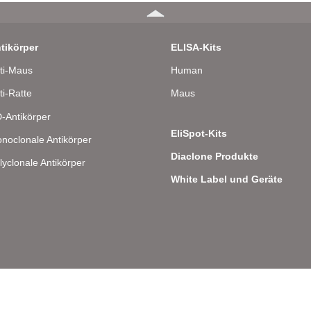
tikörper
ELISA-Kits
ti-Maus
Human
ti-Ratte
Maus
-Antikörper
EliSpot-Kits
noclonale Antikörper
Diaclone Produkte
lyclonale Antikörper
White Label und Geräte
lee 8 – D-22081 Hamburg – Deutschland – Telefon: 040 . 43 20 84 48 0