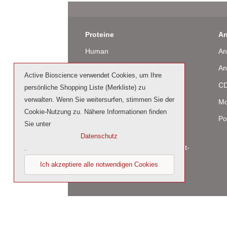
Proteine
An
Human
An
Maus
An
Active Bioscience verwendet Cookies, um Ihre
Ratte
CD
persönliche Shopping Liste (Merkliste) zu
verwalten. Wenn Sie weitersurfen, stimmen Sie der
Rind / Schaf
Mo
Cookie-Nutzung zu. Nähere Informationen finden
Produziert in humanen Zellen
Po
Sie unter
(glycosiliert)
Datenschutz
Cell culture tested premium (cct-
.
premium)
Ich akzeptiere alle notwendigen Cookies
© 2026 by Active Bioscience GmbH – Oberaltenal