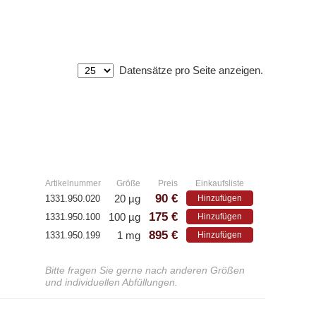
Datensätze pro Seite anzeigen.
Athens
P
– Alle Athens Produkte
– A
– Proteine
– K
rt)
»
– Antikörper
um)
– Immunoglobulin (Ig)
Artikelnummer
Größe
Preis
Einkaufsliste
90 €
20 µg
1331.950.020
Hinzufügen
175 €
100 µg
1331.950.100
Hinzufügen
Antikörper
W
895 €
1 mg
1331.950.199
Hinzufügen
G
– Alle Antikörper
Bitte fragen Sie gerne nach anderen Größen
– Anti-murine
– Anti-rat
– A
und individuellen Abfüllungen.
– CD-Antikörper
– A
– Monoclonale Antikörper