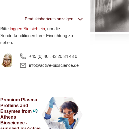
Produktshortcuts anzeigen
Bitte
loggen Sie sich ein
, um die
eptiGrowth
Sonderkonditionen Ihrer Einrichtung zu
sehen.
lle PeptiGrowth Produkte
+49 (0) 40 . 43 20 84 48 0
ostenlose Muster
info@active-bioscience.de
hite Label und
eräte
Premium Plasma
Proteins and
Enzymes from
lle White Label und technische Produkte
Athens
·EL·VIS Produkte
Bioscience -
supplied by Active