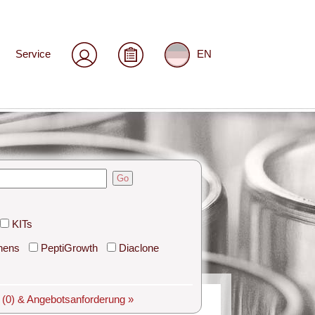
Service
EN
Go
KITs
hens
PeptiGrowth
Diaclone
e
(0)
& Angebotsanforderung »