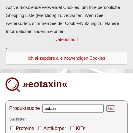
Active Bioscience verwendet Cookies, um Ihre persönliche
Shopping Liste (Merkliste) zu verwalten. Wenn Sie
weitersurfen, stimmen Sie der Cookie-Nutzung zu. Nähere
Informationen finden Sie unter
Proteine
Datenschutz
.
Antikörper
Ich akzeptiere alle notwendigen Cookies
ELISA-Kits
Diaclone Produkte
»eotaxin«
Home
Produkte
Produktsuche
Go
Kontakt
Suchfilter:
Proteine
Antikörper
KITs