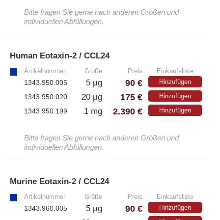
Bitte fragen Sie gerne nach anderen Größen und
– EzScope 101 Live Cell Imaging System
individuellen Abfüllungen.
Human Eotaxin-2 / CCL24
»
Artikelnummer
Größe
Preis
Einkaufsliste
90 €
5 µg
Hinzufügen
1343.950.005
175 €
20 µg
Hinzufügen
1343.950.020
2.390 €
1 mg
Hinzufügen
1343.950.199
Bitte fragen Sie gerne nach anderen Größen und
individuellen Abfüllungen.
Murine Eotaxin-2 / CCL24
»
Artikelnummer
Größe
Preis
Einkaufsliste
90 €
5 µg
Hinzufügen
1343.960.005