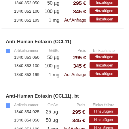
295 €
50 µg
Hinzufügen
1340.852.050
345 €
100 µg
Hinzufügen
1340.852.100
Hinzufügen
1 mg
1340.852.199
Auf Anfrage
Anti-Human Eotaxin (CCL11)
»
Artikelnummer
Größe
Preis
Einkaufsliste
295 €
50 µg
Hinzufügen
1340.853.050
345 €
100 µg
Hinzufügen
1340.853.100
Hinzufügen
1 mg
1340.853.199
Auf Anfrage
Anti-Human Eotaxin (CCL11), bt
»
Artikelnummer
Größe
Preis
Einkaufsliste
295 €
25 µg
Hinzufügen
1340.854.025
345 €
50 µg
Hinzufügen
1340.854.050
Hinzufügen