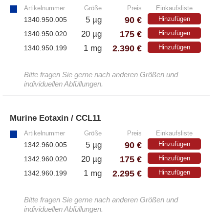
Artikelnummer
Größe
Preis
Einkaufsliste
– Alle Athens Produkte
90 €
5 µg
Hinzufügen
1340.950.005
175 €
20 µg
Hinzufügen
1340.950.020
– Proteine
2.390 €
1 mg
Hinzufügen
1340.950.199
– Antikörper
– Immunoglobulin (Ig)
Bitte fragen Sie gerne nach anderen Größen und
individuellen Abfüllungen.
PeptiGrowth
Murine Eotaxin / CCL11
»
– Alle PeptiGrowth Produkte
Artikelnummer
Größe
Preis
Einkaufsliste
– Kostenlose Muster
90 €
5 µg
Hinzufügen
1342.960.005
175 €
20 µg
Hinzufügen
1342.960.020
2.295 €
1 mg
Hinzufügen
1342.960.199
Diaclone
Bitte fragen Sie gerne nach anderen Größen und
– Alle Diaclone Produkte
individuellen Abfüllungen.