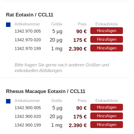
– Antikörper
– ELISA-Kits
Rat Eotaxin / CCL11
»
– EliSpot-Kits
Artikelnummer
Größe
Preis
Einkaufsliste
90 €
5 µg
Hinzufügen
1342.970.005
Antikörper
175 €
20 µg
Hinzufügen
1342.970.020
2.390 €
1 mg
Hinzufügen
1342.970.199
– Alle Antikörper
– Anti-murine
– Anti-rat
Bitte fragen Sie gerne nach anderen Größen und
individuellen Abfüllungen.
– CD-Antikörper
– Monoclonale Antikörper
– Polyclonale Antikörper
Rhesus Macaque Eotaxin / CCL11
»
Artikelnummer
Größe
Preis
Einkaufsliste
90 €
White Label und Geräte
5 µg
Hinzufügen
1342.900.005
175 €
20 µg
Hinzufügen
1342.900.020
– Alle White Label und technische Produkte
2.390 €
1 mg
Hinzufügen
1342.900.199
– A·EL·VIS Produkte