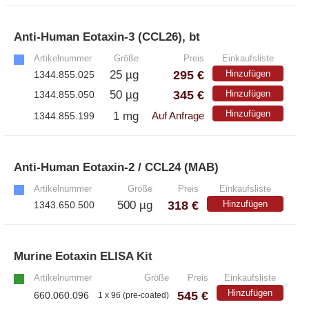
Anti-Human Eotaxin-3 (CCL26), bt
»
Artikelnummer
Größe
Preis
Einkaufsliste
295 €
25 µg
Hinzufügen
1344.855.025
345 €
50 µg
Hinzufügen
1344.855.050
Hinzufügen
1 mg
1344.855.199
Auf Anfrage
Anti-Human Eotaxin-2 / CCL24 (MAB)
»
Artikelnummer
Größe
Preis
Einkaufsliste
318 €
500 µg
Hinzufügen
1343.650.500
Murine Eotaxin ELISA Kit
»
Artikelnummer
Größe
Preis
Einkaufsliste
Hinzufügen
545 €
660.060.096
1 x 96 (pre-coated)