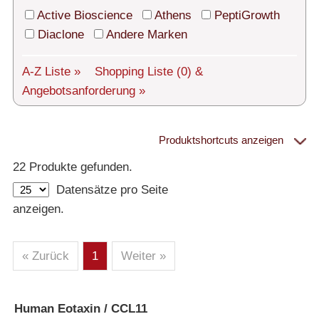
Technischer Support
Active Bioscience
Athens
PeptiGrowth
Versand
Diaclone
Andere Marken
Über uns
A-Z Liste »
Shopping Liste
(0)
&
Angebotsanforderung »
Service
AGBs
Produktshortcuts anzeigen
Proteine
Login
22 Produkte gefunden.
Datensätze pro Seite
English
– Alle Proteine
anzeigen.
– Human
– Maus
– Ratte
– Andere
– Produziert in humanen Zellen (glycosiliert)
« Zurück
1
Weiter »
– Cell culture tested premium (cct-premium)
Athens
Human Eotaxin / CCL11
»