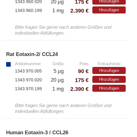
175 €
20 µg
Hinzufügen
1343.960.020
2.390 €
1 mg
Hinzufügen
1343.960.199
Bitte fragen Sie gerne nach anderen Größen und
individuellen Abfüllungen.
Rat Eotaxin-2/ CCL24
»
Artikelnummer
Größe
Preis
Einkaufsliste
90 €
5 µg
Hinzufügen
1343.970.005
175 €
20 µg
Hinzufügen
1343.970.020
2.390 €
1 mg
Hinzufügen
1343.970.199
Bitte fragen Sie gerne nach anderen Größen und
individuellen Abfüllungen.
Human Eotaxin-3 / CCL26
»