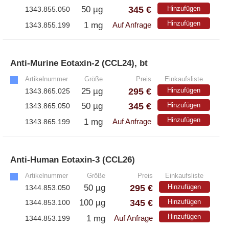
345 €
50 µg
Hinzufügen
1343.855.050
Hinzufügen
1 mg
1343.855.199
Auf Anfrage
Anti-Murine Eotaxin-2 (CCL24), bt
»
Artikelnummer
Größe
Preis
Einkaufsliste
295 €
25 µg
Hinzufügen
1343.865.025
345 €
50 µg
Hinzufügen
1343.865.050
Hinzufügen
1 mg
1343.865.199
Auf Anfrage
Anti-Human Eotaxin-3 (CCL26)
»
Artikelnummer
Größe
Preis
Einkaufsliste
295 €
50 µg
Hinzufügen
1344.853.050
345 €
100 µg
Hinzufügen
1344.853.100
Hinzufügen
1 mg
1344.853.199
Auf Anfrage