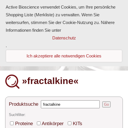
Active Bioscience verwendet Cookies, um Ihre persönliche
Shopping Liste (Merkliste) zu verwalten. Wenn Sie
weitersurfen, stimmen Sie der Cookie-Nutzung zu. Nähere
Informationen finden Sie unter
Proteine
Datenschutz
.
Antikörper
Ich akzeptiere alle notwendigen Cookies
ELISA-Kits
Diaclone Produkte
»fractalkine«
Home
Produkte
Produktsuche
Go
Kontakt
Suchfilter:
Proteine
Antikörper
KITs