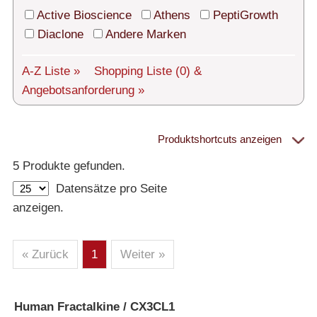
Technischer Support
Active Bioscience
Athens
PeptiGrowth
Versand
Diaclone
Andere Marken
Über uns
A-Z Liste »
Shopping Liste
(0)
&
Angebotsanforderung »
Service
AGBs
Produktshortcuts anzeigen
Proteine
Login
5 Produkte gefunden.
Datensätze pro Seite
English
– Alle Proteine
anzeigen.
– Human
– Maus
– Ratte
– Andere
– Produziert in humanen Zellen (glycosiliert)
« Zurück
1
Weiter »
– Cell culture tested premium (cct-premium)
Athens
Human Fractalkine / CX3CL1
»