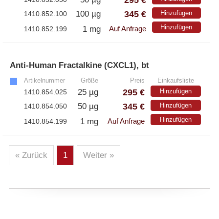
– EzScope 101 Live Cell Imaging System
345 €
100 µg
Hinzufügen
1410.852.100
Hinzufügen
1 mg
1410.852.199
Auf Anfrage
Anti-Human Fractalkine (CXCL1), bt
»
Artikelnummer
Größe
Preis
Einkaufsliste
295 €
25 µg
Hinzufügen
1410.854.025
345 €
50 µg
Hinzufügen
1410.854.050
Hinzufügen
1 mg
1410.854.199
Auf Anfrage
« Zurück
1
Weiter »