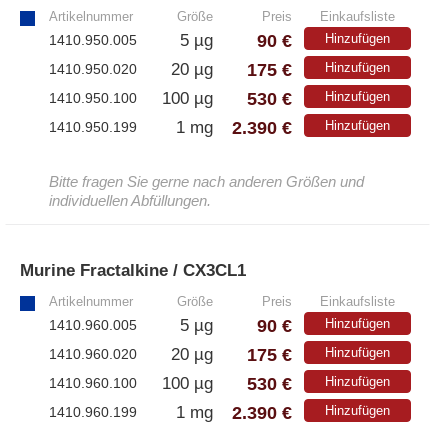
Artikelnummer
Größe
Preis
Einkaufsliste
– Alle Athens Produkte
90 €
5 µg
Hinzufügen
1410.950.005
175 €
20 µg
Hinzufügen
1410.950.020
– Proteine
530 €
100 µg
Hinzufügen
1410.950.100
– Antikörper
2.390 €
1 mg
Hinzufügen
1410.950.199
– Immunoglobulin (Ig)
Bitte fragen Sie gerne nach anderen Größen und
PeptiGrowth
individuellen Abfüllungen.
– Alle PeptiGrowth Produkte
Murine Fractalkine / CX3CL1
»
– Kostenlose Muster
Artikelnummer
Größe
Preis
Einkaufsliste
90 €
5 µg
Hinzufügen
1410.960.005
175 €
20 µg
Hinzufügen
1410.960.020
Diaclone
530 €
100 µg
Hinzufügen
1410.960.100
2.390 €
1 mg
Hinzufügen
1410.960.199
– Alle Diaclone Produkte