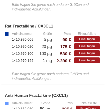
– Antikörper
Bitte fragen Sie gerne nach anderen Größen und
– ELISA-Kits
individuellen Abfüllungen.
– EliSpot-Kits
Rat Fractalkine / CX3CL1
»
Antikörper
Artikelnummer
Größe
Preis
Einkaufsliste
90 €
5 µg
Hinzufügen
1410.970.005
– Alle Antikörper
175 €
20 µg
Hinzufügen
1410.970.020
– Anti-murine
– Anti-rat
530 €
100 µg
Hinzufügen
1410.970.100
– CD-Antikörper
2.390 €
1 mg
Hinzufügen
1410.970.199
– Monoclonale Antikörper
– Polyclonale Antikörper
Bitte fragen Sie gerne nach anderen Größen und
individuellen Abfüllungen.
White Label und Geräte
Anti-Human Fractalkine (CXCL1)
»
– Alle White Label und technische Produkte
Artikelnummer
Größe
Preis
Einkaufsliste
– A·EL·VIS Produkte
295 €
50 µg
Hinzufügen
1410.852.050