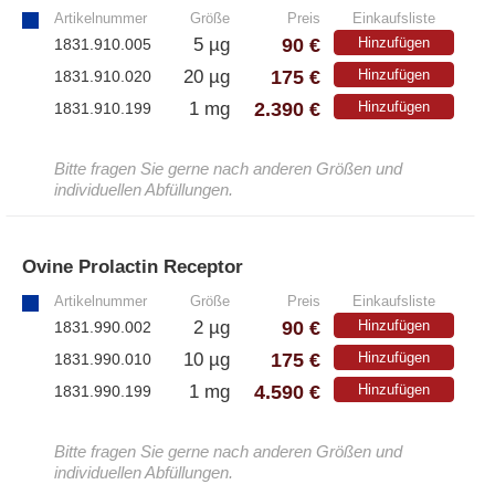
Artikelnummer
Größe
Preis
Einkaufsliste
– Alle Athens Produkte
90 €
5 µg
Hinzufügen
1831.910.005
175 €
20 µg
Hinzufügen
1831.910.020
– Proteine
2.390 €
1 mg
Hinzufügen
1831.910.199
– Antikörper
– Immunoglobulin (Ig)
Bitte fragen Sie gerne nach anderen Größen und
individuellen Abfüllungen.
PeptiGrowth
Ovine Prolactin Receptor
»
– Alle PeptiGrowth Produkte
Artikelnummer
Größe
Preis
Einkaufsliste
– Kostenlose Muster
90 €
2 µg
Hinzufügen
1831.990.002
175 €
10 µg
Hinzufügen
1831.990.010
4.590 €
1 mg
Hinzufügen
1831.990.199
Diaclone
Bitte fragen Sie gerne nach anderen Größen und
– Alle Diaclone Produkte
individuellen Abfüllungen.