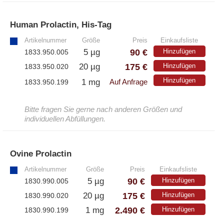
– Antikörper
– ELISA-Kits
Human Prolactin, His-Tag
»
– EliSpot-Kits
Artikelnummer
Größe
Preis
Einkaufsliste
90 €
5 µg
Hinzufügen
1833.950.005
Antikörper
175 €
20 µg
Hinzufügen
1833.950.020
Hinzufügen
1 mg
1833.950.199
Auf Anfrage
– Alle Antikörper
– Anti-murine
– Anti-rat
Bitte fragen Sie gerne nach anderen Größen und
– CD-Antikörper
individuellen Abfüllungen.
– Monoclonale Antikörper
– Polyclonale Antikörper
Ovine Prolactin
»
Artikelnummer
Größe
Preis
Einkaufsliste
White Label und Geräte
90 €
5 µg
Hinzufügen
1830.990.005
175 €
20 µg
Hinzufügen
1830.990.020
– Alle White Label und technische Produkte
2.490 €
1 mg
Hinzufügen
1830.990.199
– A·EL·VIS Produkte