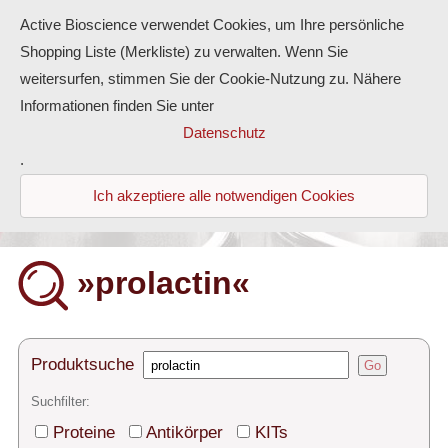
Active Bioscience verwendet Cookies, um Ihre persönliche
Shopping Liste (Merkliste) zu verwalten. Wenn Sie
weitersurfen, stimmen Sie der Cookie-Nutzung zu. Nähere
Informationen finden Sie unter
Proteine
Datenschutz
.
Antikörper
Ich akzeptiere alle notwendigen Cookies
ELISA-Kits
Diaclone Produkte
»prolactin«
Home
Produkte
Produktsuche
Go
Kontakt
Suchfilter:
Proteine
Antikörper
KITs