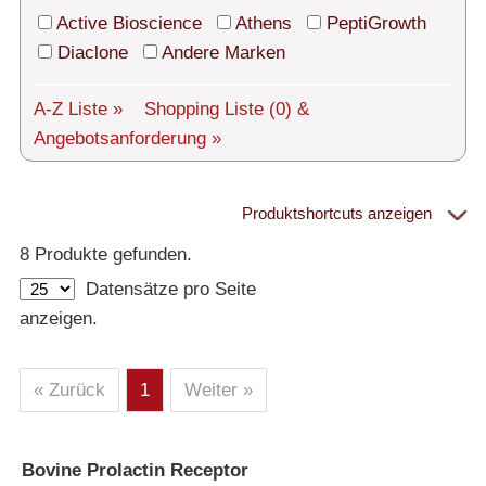
Technischer Support
Active Bioscience
Athens
PeptiGrowth
Versand
Diaclone
Andere Marken
Über uns
A-Z Liste »
Shopping Liste
(0)
&
Angebotsanforderung »
Service
AGBs
Produktshortcuts anzeigen
Proteine
Login
8 Produkte gefunden.
Datensätze pro Seite
English
– Alle Proteine
anzeigen.
– Human
– Maus
– Ratte
– Andere
– Produziert in humanen Zellen (glycosiliert)
« Zurück
1
Weiter »
– Cell culture tested premium (cct-premium)
Athens
Bovine Prolactin Receptor
»