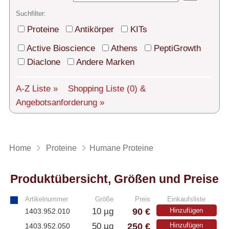
Technischer Support
Suchfilter:
Versand
Proteine
Antikörper
KITs
Über uns
Active Bioscience
Athens
PeptiGrowth
Diaclone
Andere Marken
Service
A-Z Liste »
Shopping Liste
(0)
&
AGBs
Angebotsanforderung »
Login
English
Home
Proteine
Humane Proteine
Produktübersicht, Größen und Preise
Artikelnummer
Größe
Preis
Einkaufsliste
90 €
10 µg
Hinzufügen
1403.952.010
250 €
50 µg
Hinzufügen
1403.952.050