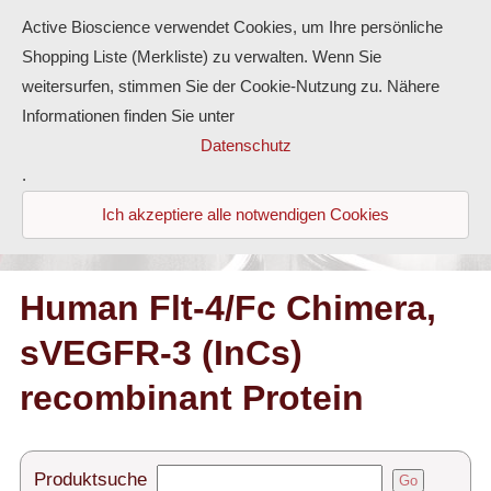
Active Bioscience verwendet Cookies, um Ihre persönliche
Shopping Liste (Merkliste) zu verwalten. Wenn Sie
weitersurfen, stimmen Sie der Cookie-Nutzung zu. Nähere
Informationen finden Sie unter
Proteine
Datenschutz
.
Antikörper
Ich akzeptiere alle notwendigen Cookies
ELISA-Kits
Diaclone Produkte
Human Flt-4/Fc Chimera,
sVEGFR-3 (InCs)
Home
recombinant Protein
Produkte
Kontakt
Produktsuche
Go