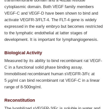
transmembrane domain and a 482aa residue
cytoplasmic domain. Both VEGF family members
VEGF-C and VEGF-D have been shown to bind and
activate VEGFR-3/FLT-4. The FLT-4 gene is widely
expressed in the early embryo but becomes restricted
to the lymphatic endothelial at latter stages of
development. It is important for lymphangiogenesis.
Biological Activity
Measured by its ability to bind recombinant rat VEGF-
C in a functional solid phase binding assay.
Immobilised recombinant human sVEGFR-3/Fc at
5 µg/ml can bind recombinant rat VEGF-C in a linear
range of 8-500ng/ml.
Reconstitution
The lyophilized sVEGFR-3/Fc is soluble in water and