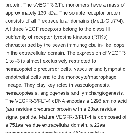
protein. The sVEGFR-3/Fc monomers have a mass of
approximately 130 kDa. The soluble receptor protein
consists of all 7 extracellular domains (Met1-Glu774).
All three VEGF receptors belong to the class III
subfamily of receptor tyrosine kinases (RTKs)
characterised by the seven immunoglobulin-like loops
in the extracellular domain. The expression of VEGFR-
1 to -3 is almost exclusively restricted to
hematopoietic precursor cells, vascular and lymphatic
endothelial cells and to the monocyte/macrophage
lineage. They play key roles in vasculogenesis,
hematopoiesis, angiogenesis and lymphangiogenesis.
The VEGFR-3/FLT-4 cDNA encodes a 1298 amino acid
(aa) residue precursor protein with a 23aa residue
signal peptide. Mature VEGFR-3/FLT-4 is composed of
a 751aa residue extracellular domain, a 22aa