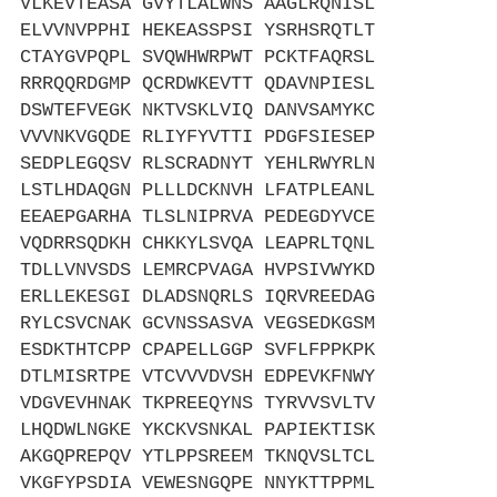
VLKEVTEASA GVYTLALWNS AAGLRQNISL
ELVVNVPPHI HEKEASSPSI YSRHSRQTLT
CTAYGVPQPL SVQWHWRPWT PCKTFAQRSL
RRRQQRDGMP QCRDWKEVTT QDAVNPIESL
DSWTEFVEGK NKTVSKLVIQ DANVSAMYKC
VVVNKVGQDE RLIYFYVTTI PDGFSIESEP
SEDPLEGQSV RLSCRADNYT YEHLRWYRLN
LSTLHDAQGN PLLLDCKNVH LFATPLEANL
EEAEPGARHA TLSLNIPRVA PEDEGDYVCE
VQDRRSQDKH CHKKYLSVQA LEAPRLTQNL
TDLLVNVSDS LEMRCPVAGA HVPSIVWYKD
ERLLEKESGI DLADSNQRLS IQRVREEDAG
RYLCSVCNAK GCVNSSASVA VEGSEDKGSM
ESDKTHTCPP CPAPELLGGP SVFLFPPKPK
DTLMISRTPE VTCVVVDVSH EDPEVKFNWY
VDGVEVHNAK TKPREEQYNS TYRVVSVLTV
LHQDWLNGKE YKCKVSNKAL PAPIEKTISK
AKGQPREPQV YTLPPSREEM TKNQVSLTCL
VKGFYPSDIA VEWESNGQPE NNYKTTPPML