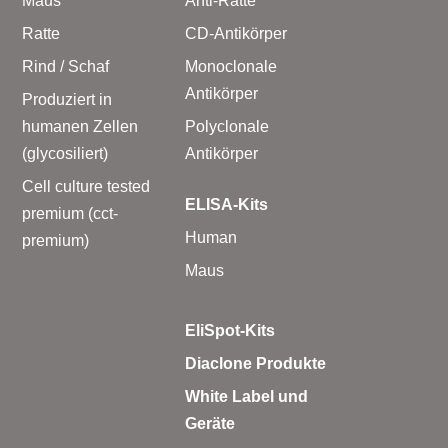
Maus
Anti-Ratte
Ratte
CD-Antikörper
Rind / Schaf
Monoclonale
Antikörper
Produziert in
humanen Zellen
Polyclonale
(glycosiliert)
Antikörper
Cell culture tested
ELISA-Kits
premium (cct-
Human
premium)
Maus
EliSpot-Kits
Diaclone Produkte
White Label und
Geräte