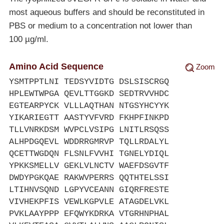
most aqueous buffers and should be reconstituted in
PBS or medium to a concentration not lower than
100 µg/ml.
Amino Acid Sequence
Zoom
YSMTPPTLNI TEDSYVIDTG DSLSISCRGQ
HPLEWTWPGA QEVLTTGGKD SEDTRVVHDC
EGTEARPYCK VLLLAQTHAN NTGSYHCYYK
YIKARIEGTT AASTYVFVRD FKHPFINKPD
TLLVNRKDSM WVPCLVSIPG LNITLRSQSS
ALHPDGQEVL WDDRRGMRVP TQLLRDALYL
QCETTWGDQN FLSNLFVVHI TGNELYDIQL
YPKKSMELLV GEKLVLNCTV WAEFDSGVTF
DWDYPGKQAE RAKWVPERRS QQTHTELSSI
LTIHNVSQND LGPYVCEANN GIQRFRESTE
VIVHEKPFIS VEWLKGPVLE ATAGDELVKL
PVKLAAYPPP EFQWYKDRKA VTGRHNPHAL