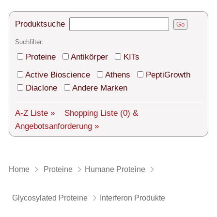
Technischer Support
Versand
Produktsuche
Go
Suchfilter:
Über uns
Proteine
Antikörper
KITs
Service
Active Bioscience
Athens
PeptiGrowth
AGBs
Diaclone
Andere Marken
Login
A-Z Liste »
Shopping Liste
(0)
&
Angebotsanforderung »
English
Home
Proteine
Humane Proteine
Glycosylated Proteine
Interferon Produkte