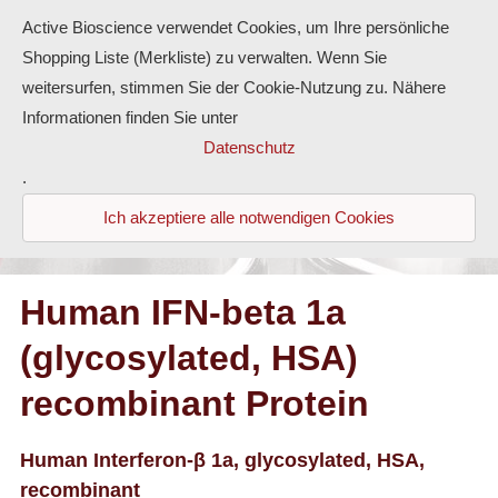
Active Bioscience verwendet Cookies, um Ihre persönliche
Shopping Liste (Merkliste) zu verwalten. Wenn Sie
weitersurfen, stimmen Sie der Cookie-Nutzung zu. Nähere
Informationen finden Sie unter
Proteine
Datenschutz
.
Antikörper
Ich akzeptiere alle notwendigen Cookies
ELISA-Kits
Diaclone Produkte
Human IFN-beta 1a
(glycosylated, HSA)
Home
recombinant Protein
Produkte
Kontakt
Human Interferon-β 1a, glycosylated, HSA,
recombinant