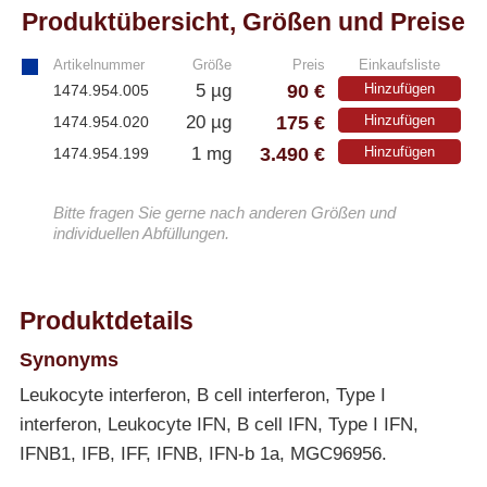
Produktübersicht, Größen und Preise
Artikelnummer
Größe
Preis
Einkaufsliste
90 €
5 µg
Hinzufügen
1474.954.005
175 €
20 µg
Hinzufügen
1474.954.020
3.490 €
1 mg
Hinzufügen
1474.954.199
Bitte fragen Sie gerne nach anderen Größen und
individuellen Abfüllungen.
Produktdetails
Synonyms
Leukocyte interferon, B cell interferon, Type I
interferon, Leukocyte IFN, B cell IFN, Type I IFN,
IFNB1, IFB, IFF, IFNB, IFN-b 1a, MGC96956.