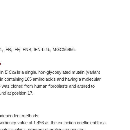
B1, IFB, IFF, IFNB, IFN-b 1b, MGC96956.
b
 in
E.Coli
is a single, non-glycosylated mutein (variant
in containing 165 amino acids and having a molecular
was cloned from human fibroblasts and altered to
und at position 17.
 independent methods:
bency value of 1.493 as the extinction coefficient for a
uter analysis program of protein sequences