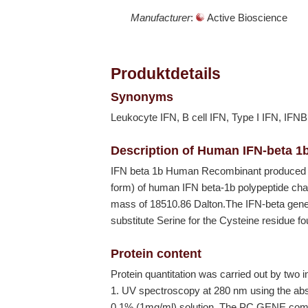
Manufacturer
:
Active Bioscience
Produktdetails
Synonyms
Leukocyte IFN, B cell IFN, Type I IFN, IFN
Description of Human IFN-beta 1
IFN beta 1b Human Recombinant produced
form) of human IFN beta-1b polypeptide cha
mass of 18510.86 Dalton.The IFN-beta gene 
substitute Serine for the Cysteine residue fo
Protein content
Protein quantitation was carried out by two
1. UV spectroscopy at 280 nm using the absor
0.1% (1mg/ml) solution. The PC GENE comp