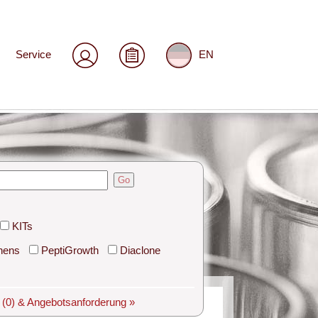
Service
EN
Go
KITs
hens
PeptiGrowth
Diaclone
e
(0)
& Angebotsanforderung »