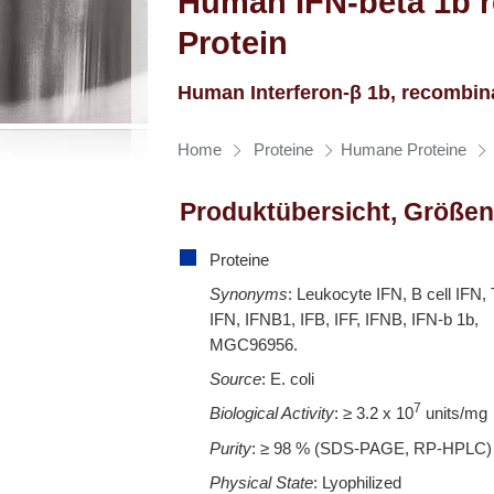
Human IFN-beta 1b 
Protein
Human Interferon-β 1b, recombin
Home
Proteine
Humane Proteine
Produktübersicht, Größen
Proteine
Synonyms
: Leukocyte IFN, B cell IFN, 
IFN, IFNB1, IFB, IFF, IFNB, IFN-b 1b,
MGC96956.
Source
: E. coli
7
Biological Activity
: ≥ 3.2 x 10
units/mg
Purity
: ≥ 98 % (SDS-PAGE, RP-HPLC)
Physical State
: Lyophilized