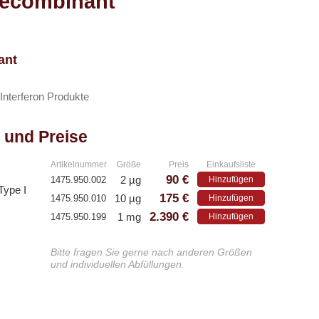
recombinant
ant
Interferon Produkte
 und Preise
Artikelnummer
Größe
Preis
Einkaufsliste
90 €
2 µg
1475.950.002
Hinzufügen
Type I
175 €
10 µg
1475.950.010
Hinzufügen
2.390 €
1 mg
1475.950.199
Hinzufügen
Bitte fragen Sie gerne nach anderen Größen
und individuellen Abfüllungen.