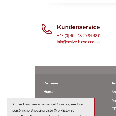
Kundenservice
+49 (0) 40 . 43 20 84 48 0
info@active-bioscience.de
Proteine
An
Human
An
Maus
An
Active Bioscience verwendet Cookies, um Ihre
Ratte
CD
persönliche Shopping Liste (Merkliste) zu