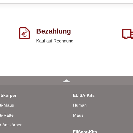
Bezahlung
Kauf auf Rechnung
tikörper
ELISA-Kits
ti-Maus
Human
ti-Ratte
Maus
-Antikörper
EliSpot-Kits