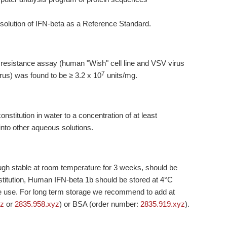
solution of IFN-beta as a Reference Standard.
al resistance assay (human "Wish" cell line and VSV virus
7
us) was found to be ≥ 3.2 x 10
units/mg.
titution in water to a concentration of at least
into other aqueous solutions.
ugh stable at room temperature for 3 weeks, should be
stitution, Human IFN-beta 1b should be stored at 4°C
re use. For long term storage we recommend to add at
yz
or
2835.958.xyz
) or BSA (order number:
2835.919.xyz
).