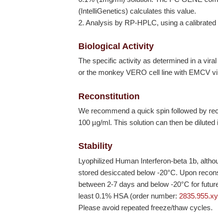
(IntelliGenetics) calculates this value.
2. Analysis by RP-HPLC, using a calibrated 
Biological Activity
The specific activity as determined in a vir
or the monkey VERO cell line with EMCV vir
Reconstitution
We recommend a quick spin followed by recons
100 µg/ml. This solution can then be diluted 
Stability
Lyophilized Human Interferon-beta 1b, altho
stored desiccated below
-20°C
. Upon recon
between 2-7 days and below
-20°C
for futu
least 0.1% HSA (order number:
2835.955.x
Please avoid repeated freeze/thaw cycles.