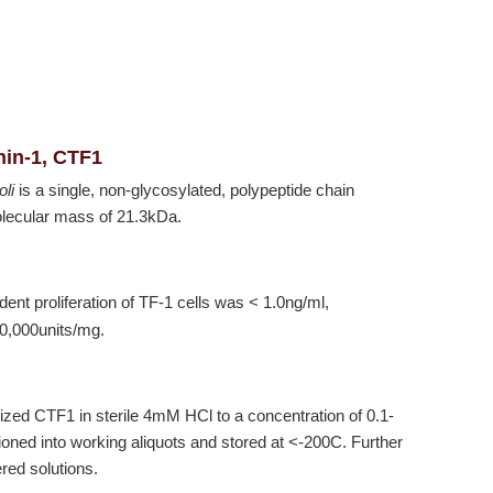
hin-1, CTF1
oli
is a single, non-glycosylated, polypeptide chain
olecular mass of 21.3kDa.
nt proliferation of TF-1 cells was < 1.0ng/ml,
00,000units/mg.
lized CTF1 in sterile 4mM HCl to a concentration of 0.1-
ioned into working aliquots and stored at <-200C. Further
ered solutions.