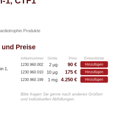
n-1, CTF1
ardiotrophin Produkte
 und Preise
Artikelnummer
Größe
Preis
Einkaufsliste
90 €
2 µg
1230.960.002
Hinzufügen
in 1.
175 €
10 µg
1230.960.010
Hinzufügen
4.250 €
1 mg
1230.960.199
Hinzufügen
Bitte fragen Sie gerne nach anderen Größen
und individuellen Abfüllungen.