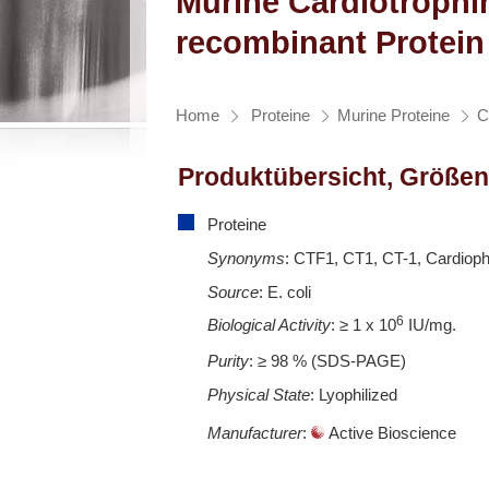
Murine Cardiotrophi
recombinant Protein
Home
Proteine
Murine Proteine
C
Produktübersicht, Größen
Proteine
Synonyms
: CTF1, CT1, CT-1, Cardioph
Source
: E. coli
6
Biological Activity
: ≥ 1 x 10
IU/mg.
Purity
: ≥ 98 % (SDS-PAGE)
Physical State
: Lyophilized
Manufacturer
:
Active Bioscience