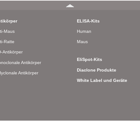
tikörper
ELISA-Kits
ti-Maus
Human
ti-Ratte
Maus
-Antikörper
EliSpot-Kits
noclonale Antikörper
Diaclone Produkte
lyclonale Antikörper
White Label und Geräte
lee 8 – D-22081 Hamburg – Deutschland – Telefon: 040 . 43 20 84 48 0