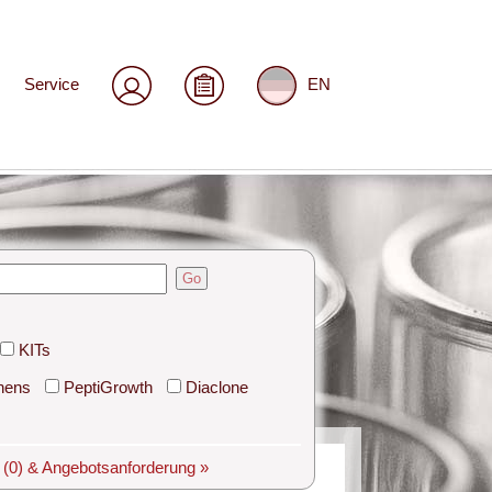
Service
EN
Go
KITs
hens
PeptiGrowth
Diaclone
e
(0)
& Angebotsanforderung »