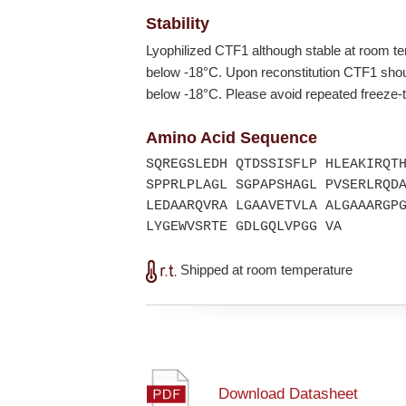
Stability
Lyophilized CTF1 although stable at room t
below
-18°C
. Upon reconstitution CTF1 shou
below
-18°C
. Please avoid repeated freeze-
Amino Acid Sequence
SQREGSLEDH QTDSSISFLP HLEAKIRQT
SPPRLPLAGL SGPAPSHAGL PVSERLRQD
LEDAARQVRA LGAAVETVLA ALGAAARGP
LYGEWVSRTE GDLGQLVPGG VA
Shipped at room temperature
Download Datasheet