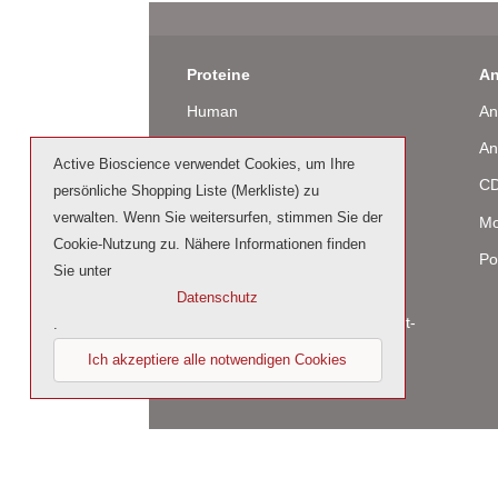
Proteine
An
Human
An
Maus
An
Active Bioscience verwendet Cookies, um Ihre
Ratte
CD
persönliche Shopping Liste (Merkliste) zu
verwalten. Wenn Sie weitersurfen, stimmen Sie der
Rind / Schaf
Mo
Cookie-Nutzung zu. Nähere Informationen finden
Produziert in humanen Zellen
Po
Sie unter
(glycosiliert)
Datenschutz
Cell culture tested premium (cct-
.
premium)
Ich akzeptiere alle notwendigen Cookies
© 2026 by Active Bioscience GmbH – Oberaltenal