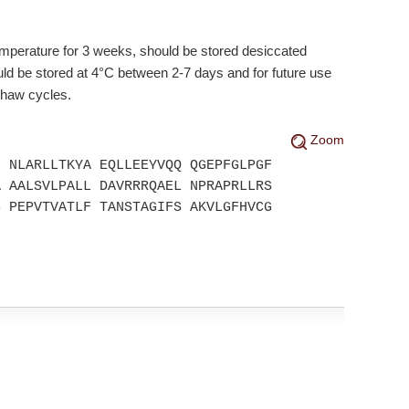
emperature for 3 weeks, should be stored desiccated
ld be stored at 4°C between 2-7 days and for future use
thaw cycles.
Zoom
H NLARLLTKYA EQLLEEYVQQ QGEPFGLPGF
A AALSVLPALL DAVRRRQAEL NPRAPRLLRS
G PEPVTVATLF TANSTAGIFS AKVLGFHVCG