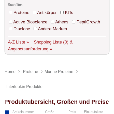
Technischer Support
Suchfilter:
Versand
Proteine
Antikörper
KITs
Active Bioscience
Athens
PeptiGrowth
Über uns
Diaclone
Andere Marken
Service
A-Z Liste »
Shopping Liste
(0)
&
AGBs
Angebotsanforderung »
Login
English
Home
Proteine
Murine Proteine
Interleukin Produkte
Produktübersicht, Größen und Preise
Artikelnummer
Größe
Preis
Einkaufsliste