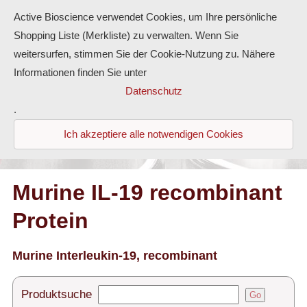
Active Bioscience verwendet Cookies, um Ihre persönliche
Shopping Liste (Merkliste) zu verwalten. Wenn Sie
weitersurfen, stimmen Sie der Cookie-Nutzung zu. Nähere
Informationen finden Sie unter
Proteine
Datenschutz
.
Antikörper
Ich akzeptiere alle notwendigen Cookies
ELISA-Kits
Diaclone Produkte
Murine IL-19 recombinant
Protein
Home
Produkte
Murine Interleukin-19, recombinant
Kontakt
Produktsuche
Go