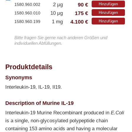
90 €
2 µg
Hinzufügen
1580.960.002
175 €
10 µg
Hinzufügen
1580.960.010
4.100 €
1 mg
Hinzufügen
1580.960.199
Bitte fragen Sie gerne nach anderen Größen und
individuellen Abfüllungen.
Produktdetails
Synonyms
Interleukin-19, IL-19, Il19.
Description of Murine IL-19
Interleukin-19 Murine Recombinant produced in
E.Coli
is a single, non-glycosylated polypeptide chain
containing 153 amino acids and having a molecular