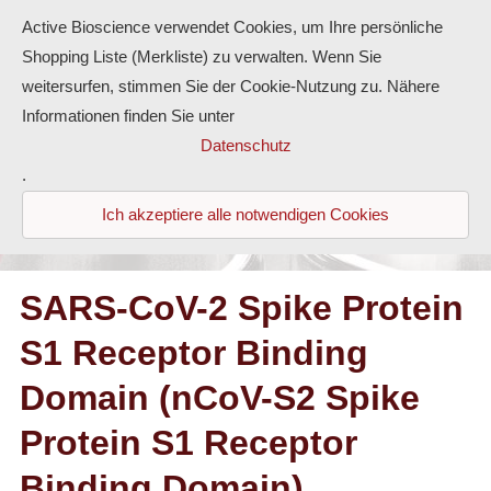
Active Bioscience verwendet Cookies, um Ihre persönliche
Shopping Liste (Merkliste) zu verwalten. Wenn Sie
weitersurfen, stimmen Sie der Cookie-Nutzung zu. Nähere
Informationen finden Sie unter
Proteine
Datenschutz
.
Antikörper
Ich akzeptiere alle notwendigen Cookies
ELISA-Kits
Diaclone Produkte
SARS-CoV-2 Spike Protein
S1 Receptor Binding
Home
Domain (nCoV-S2 Spike
Produkte
Protein S1 Receptor
Kontakt
Binding Domain)