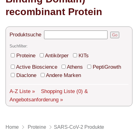
Technischer Support
recombinant Protein
Versand
Über uns
Produktsuche
Go
Service
Suchfilter:
AGBs
Proteine
Antikörper
KITs
Active Bioscience
Athens
PeptiGrowth
Login
Diaclone
Andere Marken
English
A-Z Liste »
Shopping Liste
(0)
&
Angebotsanforderung »
Home
Proteine
SARS-CoV-2 Produkte