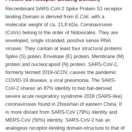
Recombinant SARS-CoV-2 Spike Protein S1 receptor
binding Domain is derived from
E.Coli
, with a
molecular weight of ca. 21,8 kDa. Coronaviruses
(CoVs) belong to the order of Nidovirales. They are
enveloped, single stranded, positive sense RNA
viruses. They contain at least four structural proteins
Spike (S) potein, Envelope (E) protein, Membrane (M)
protein and nucleocapsid (N) protein. SARS-CoV-2,
formerly termed 2019-nCOV, causes the pandemic
COVID-19 disease, a viral pneumonia. The SARS-
CoV-2 shares an 87% identity to two bat-derived
severe acute respiratory syndrome 2018 (SARS-like)
coronaviruses found in Zhoushan of eastern China. It
is more distant from SARS-CoV (79%) identity and
MERS-CoV (50%) identity. SARS-CoV-2 has an
analogous receptor-binding domain-structure to that of