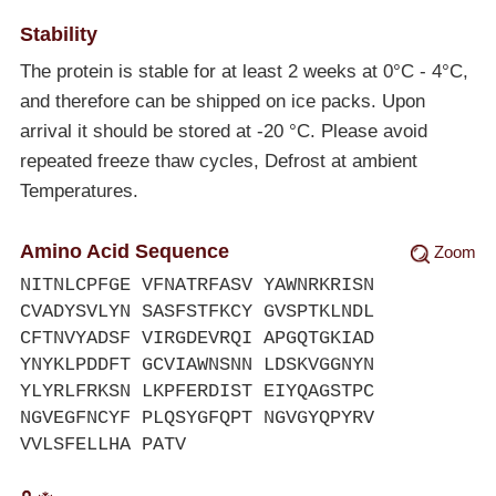
Stability
The protein is stable for at least 2 weeks at 0°C - 4°C,
and therefore can be shipped on ice packs. Upon
arrival it should be stored at -20 °C. Please avoid
repeated freeze thaw cycles, Defrost at ambient
Temperatures.
Amino Acid Sequence
Zoom
NITNLCPFGE VFNATRFASV YAWNRKRISN
CVADYSVLYN SASFSTFKCY GVSPTKLNDL
CFTNVYADSF VIRGDEVRQI APGQTGKIAD
YNYKLPDDFT GCVIAWNSNN LDSKVGGNYN
YLYRLFRKSN LKPFERDIST EIYQAGSTPC
NGVEGFNCYF PLQSYGFQPT NGVGYQPYRV
VVLSFELLHA PATV