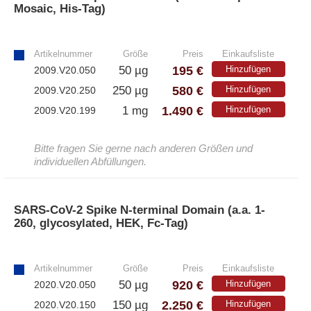
– A·EL·VIS Produkte
Mosaic, His-Tag)
– EzScope 101 Live Cell Imaging System
»
Artikelnummer
Größe
Preis
Einkaufsliste
195 €
50 µg
Hinzufügen
2009.V20.050
580 €
250 µg
Hinzufügen
2009.V20.250
1.490 €
1 mg
Hinzufügen
2009.V20.199
Bitte fragen Sie gerne nach anderen Größen und
individuellen Abfüllungen.
SARS-CoV-2 Spike N-terminal Domain (a.a. 1-
260, glycosylated, HEK, Fc-Tag)
»
Artikelnummer
Größe
Preis
Einkaufsliste
920 €
50 µg
Hinzufügen
2020.V20.050
2.250 €
150 µg
Hinzufügen
2020.V20.150