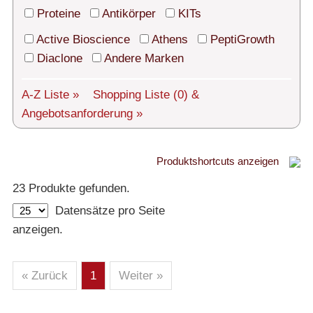
Technischer Support
Proteine
Antikörper
KITs
Versand
Active Bioscience
Athens
PeptiGrowth
Diaclone
Andere Marken
Über uns
A-Z Liste »
Shopping Liste
(0)
&
Service
Angebotsanforderung »
AGBs
Login
Produktshortcuts anzeigen
Proteine
23 Produkte gefunden.
English
Datensätze pro Seite
– Alle Proteine
anzeigen.
– Human
– Maus
– Ratte
– Andere
– Produziert in humanen Zellen (glycosiliert)
« Zurück
1
Weiter »
– Cell culture tested premium (cct-premium)