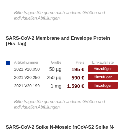
– Antikörper
Bitte fragen Sie gerne nach anderen Größen und
– ELISA-Kits
individuellen Abfüllungen.
– EliSpot-Kits
SARS-CoV-2 Membrane and Envelope Protein
Antikörper
(His-Tag)
»
– Alle Antikörper
Artikelnummer
Größe
Preis
Einkaufsliste
– Anti-murine
– Anti-rat
195 €
50 µg
Hinzufügen
2021.V20.050
– CD-Antikörper
590 €
250 µg
Hinzufügen
2021.V20.250
– Monoclonale Antikörper
1.590 €
1 mg
Hinzufügen
2021.V20.199
– Polyclonale Antikörper
Bitte fragen Sie gerne nach anderen Größen und
individuellen Abfüllungen.
White Label und Geräte
– Alle White Label und technische Produkte
SARS-CoV-2 Spike N-Mosaic (nCoV-S2 Spike N-