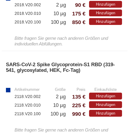
90 €
2 µg
Hinzufügen
2018.V20.002
175 €
10 µg
Hinzufügen
2018.V20.010
850 €
100 µg
Hinzufügen
2018.V20.100
Bitte fragen Sie gerne nach anderen Größen und
individuellen Abfüllungen.
SARS-CoV-2 Spike Glycoprotein-S1 RBD (319-
541, glycosylated, HEK, Fc-Tag)
»
Artikelnummer
Größe
Preis
Einkaufsliste
135 €
2 µg
Hinzufügen
2118.V20.002
225 €
10 µg
Hinzufügen
2118.V20.010
990 €
100 µg
Hinzufügen
2118.V20.100
Bitte fragen Sie gerne nach anderen Größen und