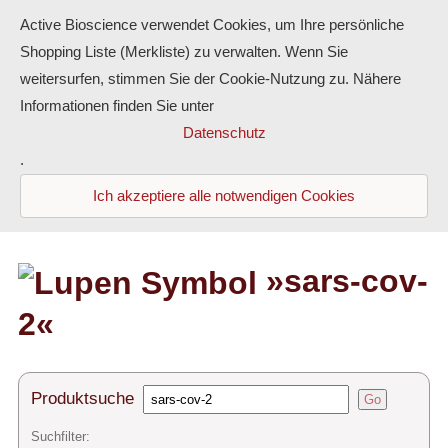
Active Bioscience verwendet Cookies, um Ihre persönliche
Shopping Liste (Merkliste) zu verwalten. Wenn Sie
weitersurfen, stimmen Sie der Cookie-Nutzung zu. Nähere
Informationen finden Sie unter
Proteine
Datenschutz
.
Antikörper
Ich akzeptiere alle notwendigen Cookies
ELISA-Kits
Diaclone Produkte
»sars-cov-
Home
2«
Produkte
Produktsuche
Go
Kontakt
Suchfilter: