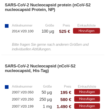
Athens
SARS-CoV-2 Nucleocapsid protein (nCoV-S2
nucleocapsid Protein, NP)
– Alle Athens Produkte
»
– Proteine
Artikelnummer
Größe
Preis
Einkaufsliste
– Antikörper
525 €
100 µg
Hinzufügen
2014.V20.100
– Immunoglobulin (Ig)
Bitte fragen Sie gerne nach anderen Größen und
individuellen Abfüllungen.
PeptiGrowth
SARS-CoV-2 Nucleocapsid (nCoV-S2
nucleocapsid, His-Tag)
– Alle PeptiGrowth Produkte
»
– Kostenlose Muster
Artikelnummer
Größe
Preis
Einkaufsliste
195 €
50 µg
Hinzufügen
2007.V20.050
Diaclone
580 €
250 µg
Hinzufügen
2007.V20.250
1.490 €
– Alle Diaclone Produkte
1 mg
Hinzufügen
2007.V20.199