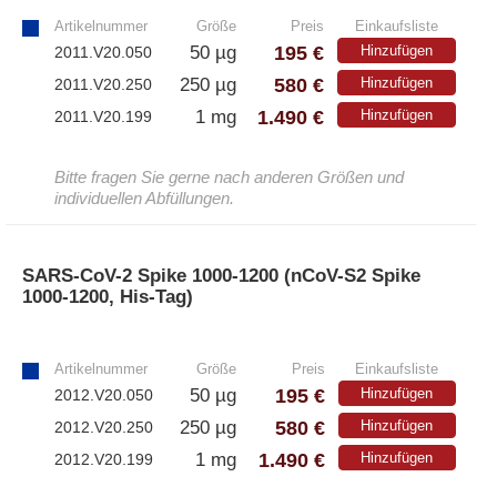
Artikelnummer
Größe
Preis
Einkaufsliste
195 €
50 µg
Hinzufügen
2011.V20.050
580 €
250 µg
Hinzufügen
2011.V20.250
1.490 €
1 mg
Hinzufügen
2011.V20.199
Bitte fragen Sie gerne nach anderen Größen und
individuellen Abfüllungen.
SARS-CoV-2 Spike 1000-1200 (nCoV-S2 Spike
1000-1200, His-Tag)
»
Artikelnummer
Größe
Preis
Einkaufsliste
195 €
50 µg
Hinzufügen
2012.V20.050
580 €
250 µg
Hinzufügen
2012.V20.250
1.490 €
1 mg
Hinzufügen
2012.V20.199