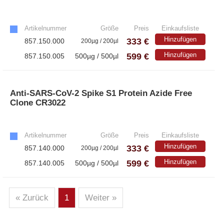
»
Artikelnummer
Größe
Preis
Einkaufsliste
Hinzufügen
333 €
857.150.000
200µg / 200µl
599 €
Hinzufügen
857.150.005
500µg / 500µl
Anti-SARS-CoV-2 Spike S1 Protein Azide Free
Clone CR3022
»
Artikelnummer
Größe
Preis
Einkaufsliste
Hinzufügen
333 €
857.140.000
200µg / 200µl
599 €
Hinzufügen
857.140.005
500µg / 500µl
« Zurück
1
Weiter »