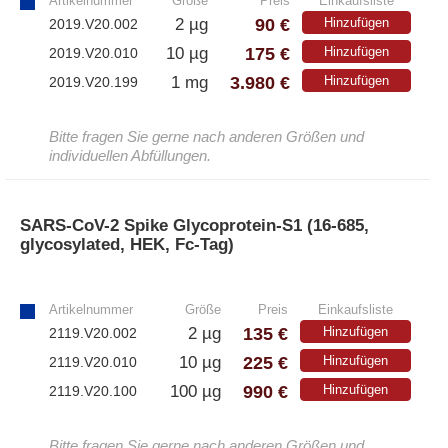
Artikelnummer
Größe
Preis
Einkaufsliste
90 €
2 µg
Hinzufügen
2019.V20.002
175 €
10 µg
Hinzufügen
2019.V20.010
3.980 €
1 mg
Hinzufügen
2019.V20.199
Bitte fragen Sie gerne nach anderen Größen und
individuellen Abfüllungen.
SARS-CoV-2 Spike Glycoprotein-S1 (16-685,
glycosylated, HEK, Fc-Tag)
»
Artikelnummer
Größe
Preis
Einkaufsliste
135 €
2 µg
Hinzufügen
2119.V20.002
225 €
10 µg
Hinzufügen
2119.V20.010
990 €
100 µg
Hinzufügen
2119.V20.100
Bitte fragen Sie gerne nach anderen Größen und