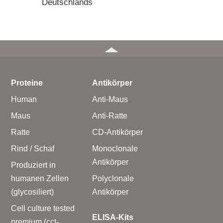
Deutschlands
Proteine
Antikörper
Human
Anti-Maus
Maus
Anti-Ratte
Ratte
CD-Antikörper
Rind / Schaf
Monoclonale
Antikörper
Produziert in
humanen Zellen
Polyclonale
(glycosiliert)
Antikörper
Cell culture tested
ELISA-Kits
premium (cct-