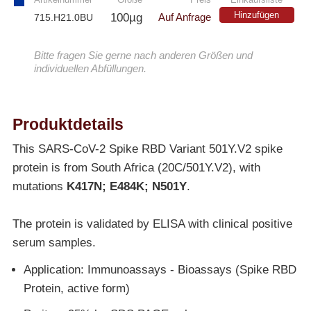
Hinzufügen
100µg
715.H21.0BU
Auf Anfrage
Bitte fragen Sie gerne nach anderen Größen und
individuellen Abfüllungen.
Produktdetails
This SARS-CoV-2 Spike RBD Variant 501Y.V2 spike
protein is from South Africa (20C/501Y.V2), with
mutations
K417N; E484K; N501Y
.
The protein is validated by ELISA with clinical positive
serum samples.
Application: Immunoassays - Bioassays (Spike RBD
Protein, active form)