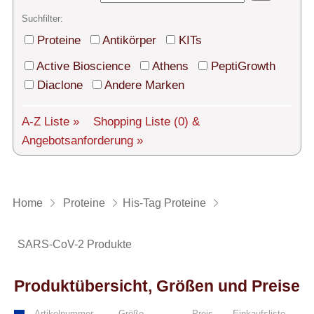
Technischer Support
Suchfilter:
Versand
Proteine
Antikörper
KITs
Über uns
Active Bioscience
Athens
PeptiGrowth
Diaclone
Andere Marken
Service
A-Z Liste »
Shopping Liste
(0)
&
AGBs
Angebotsanforderung »
Login
English
Home
Proteine
His-Tag Proteine
SARS-CoV-2 Produkte
Produktübersicht, Größen und Preise
Artikelnummer
Größe
Preis
Einkaufsliste