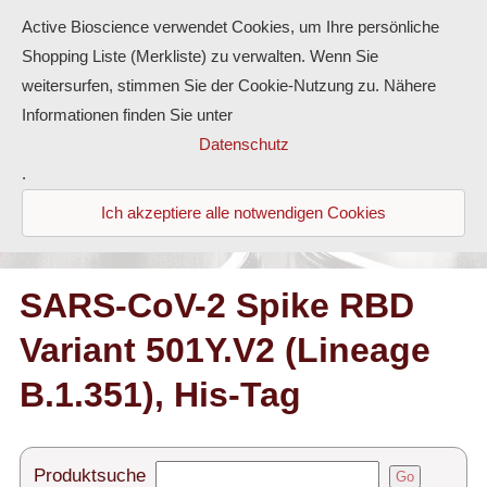
Active Bioscience verwendet Cookies, um Ihre persönliche
Shopping Liste (Merkliste) zu verwalten. Wenn Sie
weitersurfen, stimmen Sie der Cookie-Nutzung zu. Nähere
Informationen finden Sie unter
Proteine
Datenschutz
.
Antikörper
Ich akzeptiere alle notwendigen Cookies
ELISA-Kits
Diaclone Produkte
SARS-CoV-2 Spike RBD
Variant 501Y.V2 (Lineage
Home
B.1.351), His-Tag
Produkte
Kontakt
Produktsuche
Go