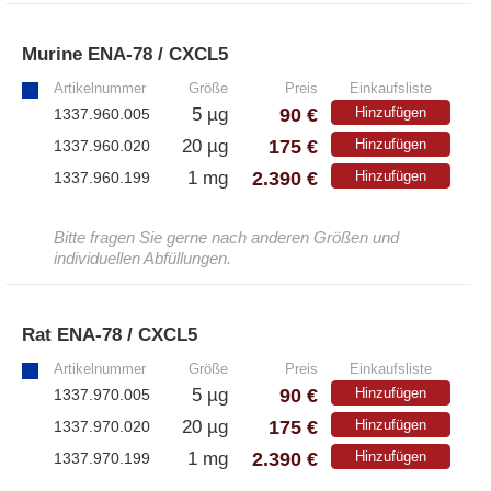
– Antikörper
– ELISA-Kits
Murine ENA-78 / CXCL5
»
– EliSpot-Kits
Artikelnummer
Größe
Preis
Einkaufsliste
90 €
5 µg
Hinzufügen
1337.960.005
Antikörper
175 €
20 µg
Hinzufügen
1337.960.020
2.390 €
1 mg
Hinzufügen
1337.960.199
– Alle Antikörper
– Anti-murine
– Anti-rat
Bitte fragen Sie gerne nach anderen Größen und
individuellen Abfüllungen.
– CD-Antikörper
– Monoclonale Antikörper
– Polyclonale Antikörper
Rat ENA-78 / CXCL5
»
Artikelnummer
Größe
Preis
Einkaufsliste
90 €
White Label und Geräte
5 µg
Hinzufügen
1337.970.005
175 €
20 µg
Hinzufügen
1337.970.020
– Alle White Label und technische Produkte
2.390 €
1 mg
Hinzufügen
1337.970.199
– A·EL·VIS Produkte