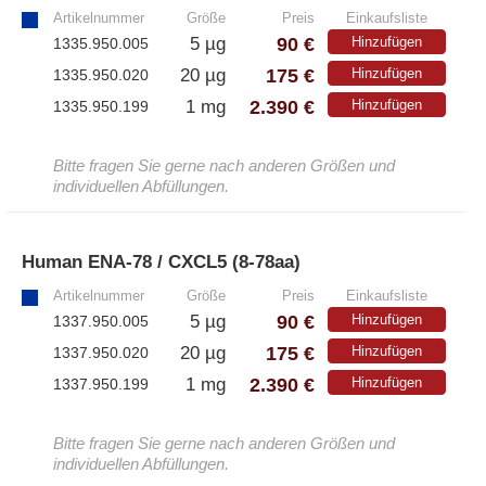
Artikelnummer
Größe
Preis
Einkaufsliste
– Alle Athens Produkte
90 €
5 µg
Hinzufügen
1335.950.005
175 €
20 µg
Hinzufügen
1335.950.020
– Proteine
2.390 €
1 mg
Hinzufügen
1335.950.199
– Antikörper
– Immunoglobulin (Ig)
Bitte fragen Sie gerne nach anderen Größen und
individuellen Abfüllungen.
PeptiGrowth
Human ENA-78 / CXCL5 (8-78aa)
»
– Alle PeptiGrowth Produkte
Artikelnummer
Größe
Preis
Einkaufsliste
– Kostenlose Muster
90 €
5 µg
Hinzufügen
1337.950.005
175 €
20 µg
Hinzufügen
1337.950.020
2.390 €
1 mg
Hinzufügen
1337.950.199
Diaclone
Bitte fragen Sie gerne nach anderen Größen und
– Alle Diaclone Produkte
individuellen Abfüllungen.