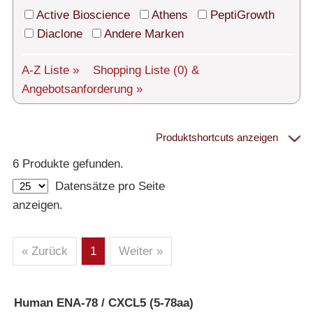
Technischer Support
Active Bioscience
Athens
PeptiGrowth
Versand
Diaclone
Andere Marken
Über uns
A-Z Liste »
Shopping Liste
(0)
&
Angebotsanforderung »
Service
AGBs
Produktshortcuts anzeigen
Proteine
Login
6 Produkte gefunden.
Datensätze pro Seite
English
– Alle Proteine
anzeigen.
– Human
– Maus
– Ratte
– Andere
– Produziert in humanen Zellen (glycosiliert)
« Zurück
1
Weiter »
– Cell culture tested premium (cct-premium)
Athens
Human ENA-78 / CXCL5 (5-78aa)
»