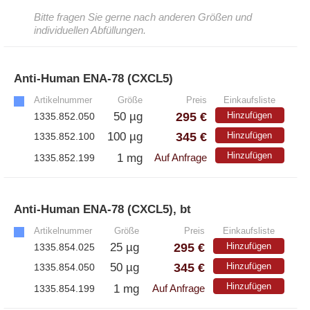
Bitte fragen Sie gerne nach anderen Größen und
– EzScope 101 Live Cell Imaging System
individuellen Abfüllungen.
Anti-Human ENA-78 (CXCL5)
»
Artikelnummer
Größe
Preis
Einkaufsliste
295 €
50 µg
Hinzufügen
1335.852.050
345 €
100 µg
Hinzufügen
1335.852.100
Hinzufügen
1 mg
1335.852.199
Auf Anfrage
Anti-Human ENA-78 (CXCL5), bt
»
Artikelnummer
Größe
Preis
Einkaufsliste
295 €
25 µg
Hinzufügen
1335.854.025
345 €
50 µg
Hinzufügen
1335.854.050
Hinzufügen
1 mg
1335.854.199
Auf Anfrage