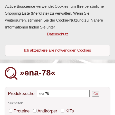
Active Bioscience verwendet Cookies, um Ihre persönliche
Shopping Liste (Merkliste) zu verwalten. Wenn Sie
weitersurfen, stimmen Sie der Cookie-Nutzung zu. Nähere
Informationen finden Sie unter
Proteine
Datenschutz
.
Antikörper
Ich akzeptiere alle notwendigen Cookies
ELISA-Kits
Diaclone Produkte
»ena-78«
Home
Produkte
Produktsuche
Go
Kontakt
Suchfilter:
Proteine
Antikörper
KITs