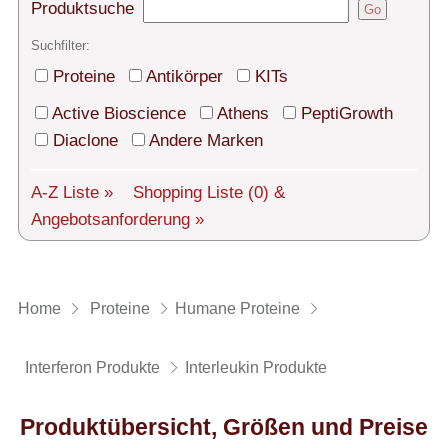
Technischer Support
Produktsuche
Go
Versand
Suchfilter:
Proteine
Antikörper
KITs
Über uns
Active Bioscience
Athens
PeptiGrowth
Service
Diaclone
Andere Marken
AGBs
A-Z Liste »
Shopping Liste
(0)
&
Angebotsanforderung »
Login
English
Home
Proteine
Humane Proteine
Interferon Produkte
Interleukin Produkte
Produktübersicht, Größen und Preise