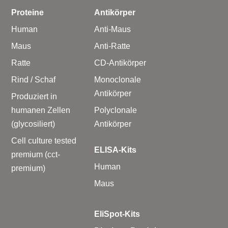
Proteine
Antikörper
Human
Anti-Maus
Maus
Anti-Ratte
Ratte
CD-Antikörper
Rind / Schaf
Monoclonale
Antikörper
Produziert in
humanen Zellen
Polyclonale
(glycosiliert)
Antikörper
Cell culture tested
ELISA-Kits
premium (cct-
Human
premium)
Maus
EliSpot-Kits