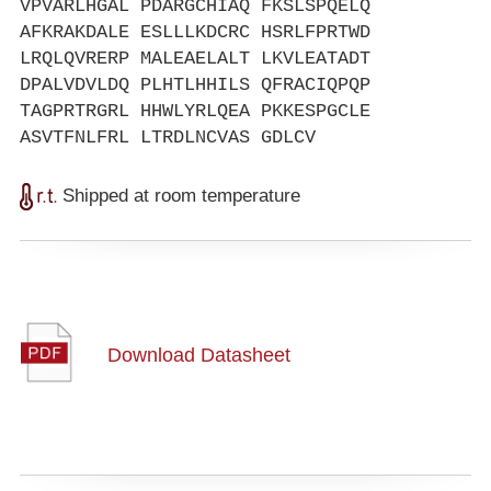
VPVARLHGAL PDARGCHIAQ FKSLSPQELQ
AFKRAKDALE ESLLLKDCRC HSRLFPRTWD
LRQLQVRERP MALEAELALT LKVLEATADT
DPALVDVLDQ PLHTLHHILS QFRACIQPQP
TAGPRTRGRL HHWLYRLQEA PKKESPGCLE
ASVTFNLFRL LTRDLNCVAS GDLCV
Shipped at room temperature
Download Datasheet