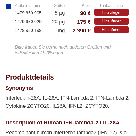
Artikelnummer
Größe
Preis
Einkaufsliste
90 €
5 µg
Hinzufügen
1479.950.005
175 €
20 µg
Hinzufügen
1479.950.020
2.390 €
1 mg
Hinzufügen
1479.950.199
Bitte fragen Sie gerne nach anderen Größen und
individuellen Abfüllungen.
Produktdetails
Synonyms
Interleukin-28A, IL-28A, IFN-Lambda 2, IFN-Lambda 2,
Cytokine ZCYTO20, IL28A, IFNL2, ZCYTO20.
Description of Human IFN-lambda-2 / IL-28A
Recombinant human Interferon-lambda2 (IFN-?2) is a