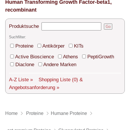
Technischer Support
Human Transforming Growth Factor-beta1,
recombinant
Versand
Produktsuche
Über uns
Go
Suchfilter:
Service
Proteine
Antikörper
KITs
AGBs
Active Bioscience
Athens
PeptiGrowth
Diaclone
Andere Marken
Login
English
A-Z Liste »
Shopping Liste
(0)
&
Angebotsanforderung »
Home
Proteine
Humane Proteine