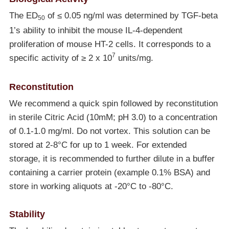
The ED
of ≤ 0.05 ng/ml was determined by TGF-beta
50
1’s ability to inhibit the mouse IL-4-dependent
proliferation of mouse HT-2 cells. It corresponds to a
7
specific activity of ≥ 2 x 10
units/mg.
Reconstitution
We recommend a quick spin followed by reconstitution
in sterile Citric Acid (10mM; pH 3.0) to a concentration
of 0.1-1.0 mg/ml. Do not vortex. This solution can be
stored at 2-8°C for up to 1 week. For extended
storage, it is recommended to further dilute in a buffer
containing a carrier protein (example 0.1% BSA) and
store in working aliquots at
-20°C
to
-80°C
.
Stability