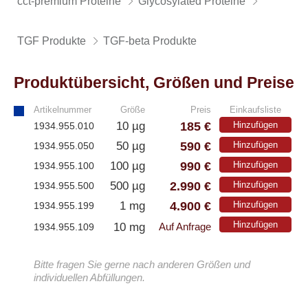
cct-premium Proteine
Glycosylated Proteine
TGF Produkte
TGF-beta Produkte
Produktübersicht, Größen und Preise
Artikelnummer
Größe
Preis
Einkaufsliste
185 €
10 µg
Hinzufügen
1934.955.010
590 €
50 µg
Hinzufügen
1934.955.050
990 €
100 µg
Hinzufügen
1934.955.100
2.990 €
500 µg
Hinzufügen
1934.955.500
4.900 €
1 mg
Hinzufügen
1934.955.199
Hinzufügen
10 mg
1934.955.109
Auf Anfrage
Bitte fragen Sie gerne nach anderen Größen und
individuellen Abfüllungen.