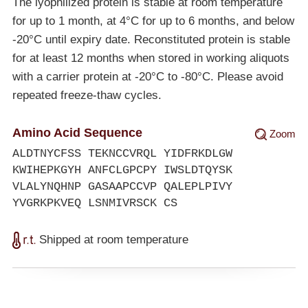
The lyophilized protein is stable at room temperature
for up to 1 month, at 4°C for up to 6 months, and below
-20°C
until expiry date. Reconstituted protein is stable
for at least 12 months when stored in working aliquots
with a carrier protein at
-20°C
to
-80°C
. Please avoid
repeated freeze-thaw cycles.
Amino Acid Sequence
Zoom
ALDTNYCFSS TEKNCCVRQL YIDFRKDLGW
KWIHEPKGYH ANFCLGPCPY IWSLDTQYSK
VLALYNQHNP GASAAPCCVP QALEPLPIVY
YVGRKPKVEQ LSNMIVRSCK CS
Shipped at room temperature