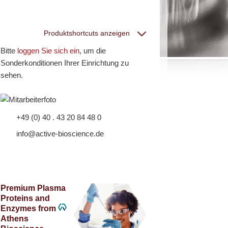
Produktshortcuts anzeigen
Bitte
loggen Sie sich ein
, um die
eptiGrowth
Sonderkonditionen Ihrer Einrichtung zu
sehen.
lle PeptiGrowth Produkte
ostenlose Muster
+49 (0) 40 . 43 20 84 48 0
info@active-bioscience.de
hite Label und
eräte
Premium Plasma
Proteins and
lle White Label und technische Produkte
Enzymes from
·EL·VIS Produkte
Athens