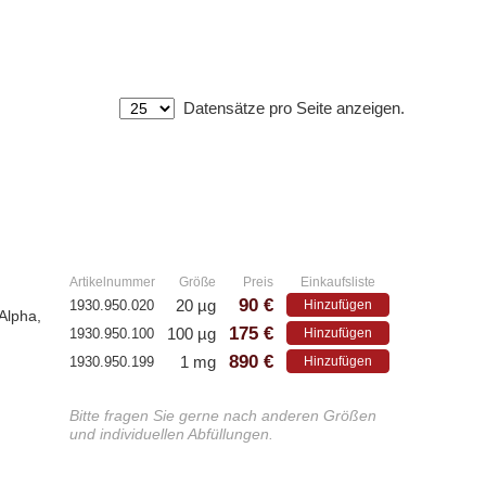
Datensätze pro Seite anzeigen.
Athens
P
– Alle Athens Produkte
– A
– Proteine
– K
rt)
»
– Antikörper
um)
– Immunoglobulin (Ig)
Artikelnummer
Größe
Preis
Einkaufsliste
90 €
20 µg
1930.950.020
Hinzufügen
Alpha,
175 €
100 µg
1930.950.100
Hinzufügen
Antikörper
W
890 €
1 mg
1930.950.199
Hinzufügen
G
– Alle Antikörper
Bitte fragen Sie gerne nach anderen Größen
– Anti-murine
– Anti-rat
– A
und individuellen Abfüllungen.
– CD-Antikörper
– A
– Monoclonale Antikörper