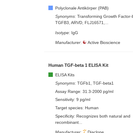
Polyclonale Antikörper (PAB)
Synonyms
: Transforming Growth Factor-
TGFB3, ARVD, FLJ16571,...
Isotype
: IgG
Manufacturer
:
Active Bioscience
Human TGF-beta 1 ELISA Kit
ELISA Kits
Synonyms
: TGFb1, TGF-beta1
Assay Range:
31.3-2000 pg/ml
Sensitivity:
9 pg/ml
Target species:
Human
Specificity:
Recognizes both natural and
recombinant...
Manufacturer
:
Diaclone