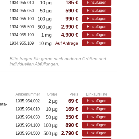
185 €
10 µg
1934.955.010
Hinzufügen
-
590 €
50 µg
1934.955.050
Hinzufügen
990 €
100 µg
1934.955.100
Hinzufügen
2.990 €
500 µg
1934.955.500
Hinzufügen
4.900 €
1 mg
1934.955.199
Hinzufügen
10 mg
Hinzufügen
1934.955.109
Auf Anfrage
Bitte fragen Sie gerne nach anderen Größen und
individuellen Abfüllungen.
»
Artikelnummer
Größe
Preis
Einkaufsliste
69 €
2 µg
1935.954.002
Hinzufügen
eta-
169 €
10 µg
1935.954.010
Hinzufügen
550 €
50 µg
1935.954.050
Hinzufügen
890 €
100 µg
1935.954.100
Hinzufügen
2.790 €
500 µg
1935.954.500
Hinzufügen