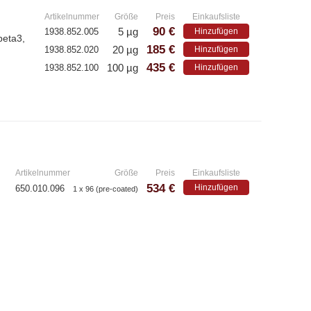
Artikelnummer
Größe
Preis
Einkaufsliste
90 €
5 µg
1938.852.005
Hinzufügen
beta3,
185 €
20 µg
1938.852.020
Hinzufügen
435 €
100 µg
1938.852.100
Hinzufügen
»
Artikelnummer
Größe
Preis
Einkaufsliste
534 €
Hinzufügen
650.010.096
1 x 96 (pre-coated)