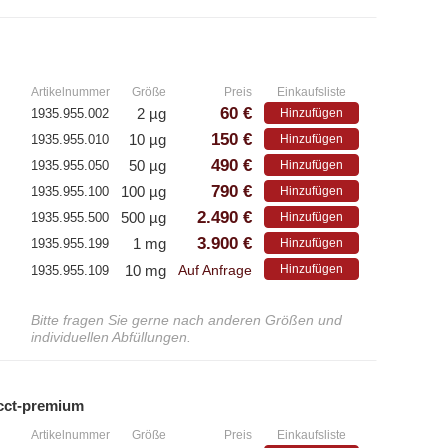
– E
– Polyclonale Antikörper
»
Artikelnummer
Größe
Preis
Einkaufsliste
60 €
2 µg
1935.955.002
Hinzufügen
-
150 €
10 µg
1935.955.010
Hinzufügen
490 €
50 µg
1935.955.050
Hinzufügen
790 €
100 µg
1935.955.100
Hinzufügen
2.490 €
500 µg
1935.955.500
Hinzufügen
3.900 €
1 mg
1935.955.199
Hinzufügen
10 mg
Hinzufügen
1935.955.109
Auf Anfrage
Bitte fragen Sie gerne nach anderen Größen und
individuellen Abfüllungen.
 cct-premium
»
Artikelnummer
Größe
Preis
Einkaufsliste