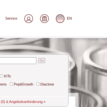
Service
EN
Go
KITs
hens
PeptiGrowth
Diaclone
e
(0)
& Angebotsanforderung »