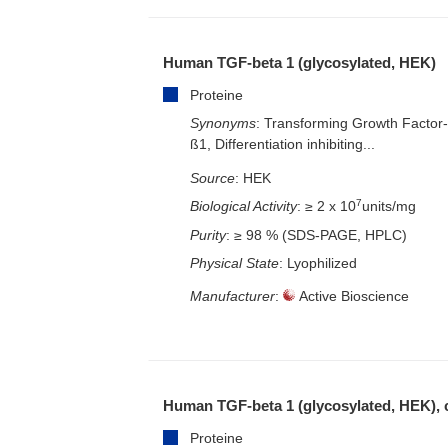
– EliSpot-Kits
Human TGF-beta 1 (glycosylated, HEK)
Proteine
Synonyms
: Transforming Growth Factor
ß1, Differentiation inhibiting...
Source
: HEK
7
Biological Activity
: ≥ 2 x 10
units/mg
Purity
: ≥ 98 % (SDS-PAGE, HPLC)
Physical State
: Lyophilized
Manufacturer
:
Active Bioscience
Human TGF-beta 1 (glycosylated, HEK),
Proteine