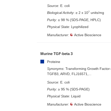
Source
: E. coli
7
Biological Activity
: ≥ 2 x 10
units/mg
Purity
: ≥ 98 % (SDS-PAGE, HPLC)
Physical State
: Lyophilized
Manufacturer
:
Active Bioscience
Murine TGF-beta 3
Proteine
Synonyms
: Transforming Growth Factor
TGFB3, ARVD, FLJ16571,...
Source
: E. coli
Purity
: ≥ 95 % (SDS-PAGE)
Physical State
: Liquid
Manufacturer
:
Active Bioscience