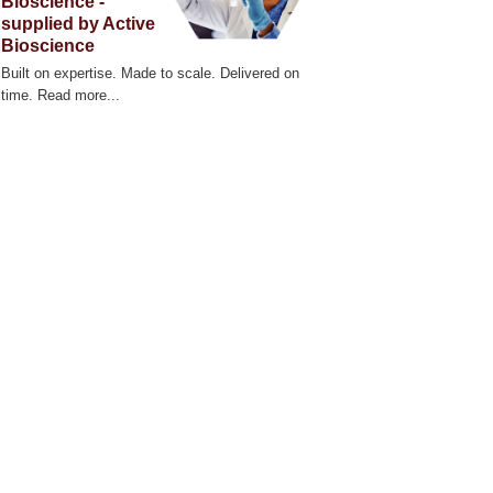
Bioscience -
zScope 101 Live Cell Imaging System
supplied by Active
Bioscience
Built on expertise. Made to scale. Delivered on
time. Read more...