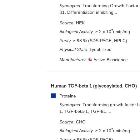
Synonyms
: Transforming Growth Factor
ß1, Differentiation inhibiting...
Source
: HEK
7
Biological Activity
: ≥ 2 x 10
units/mg
Purity
: ≥ 98 % (SDS-PAGE, HPLC)
Physical State
: Lyophilized
Manufacturer
:
Active Bioscience
Human TGF-beta 1 (glycosylated, CHO)
Proteine
Synonyms
: Transforming growth factor b
1, TGF-beta-1, TGF-ß1,...
Source
: CHO
7
Biological Activity
: ≥ 2 x 10
units/mg
Purity
: ≥ 95 % (SDS-PAGE)