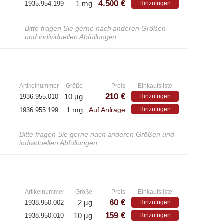
4.500 €
1 mg
1935.954.199
Hinzufügen
Bitte fragen Sie gerne nach anderen Größen
und individuellen Abfüllungen.
»
Artikelnummer
Größe
Preis
Einkaufsliste
210 €
10 µg
1936.955.010
Hinzufügen
1 mg
Hinzufügen
1936.955.199
Auf Anfrage
Bitte fragen Sie gerne nach anderen Größen und
individuellen Abfüllungen.
»
Artikelnummer
Größe
Preis
Einkaufsliste
60 €
2 µg
1938.950.002
Hinzufügen
-
159 €
10 µg
1938.950.010
Hinzufügen