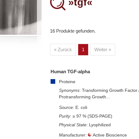
»tgf«
16 Produkte gefunden.
Proteine
– Alle Proteine
« Zurück
1
Weiter »
– Human
– Maus
– Ratte
– Andere
– Produziert in humanen Zellen (glycosilie
Human TGF-alpha
– Cell culture tested premium (cct-premi
Proteine
Synonyms
: Transforming Growth Factor 
Protransforming Growth...
Diaclone
Source
: E. coli
Purity
: ≥ 97 % (SDS-PAGE)
– Alle Diaclone Produkte
Physical State
: Lyophilized
– Antikörper
Manufacturer
:
Active Bioscience
– ELISA-Kits