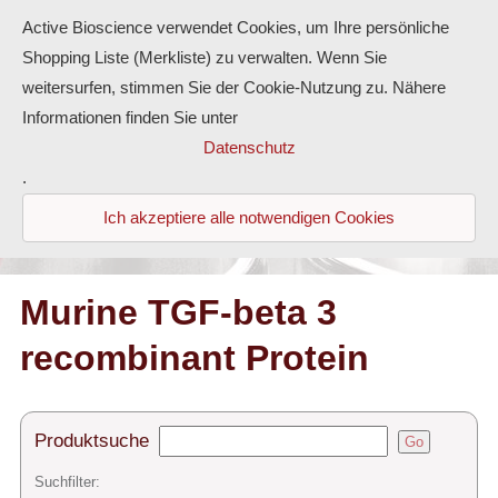
Active Bioscience verwendet Cookies, um Ihre persönliche
Shopping Liste (Merkliste) zu verwalten. Wenn Sie
weitersurfen, stimmen Sie der Cookie-Nutzung zu. Nähere
Informationen finden Sie unter
Proteine
Datenschutz
.
Antikörper
Ich akzeptiere alle notwendigen Cookies
ELISA-Kits
Diaclone Produkte
Murine TGF-beta 3
recombinant Protein
Home
Produkte
Produktsuche
Go
Kontakt
Suchfilter: