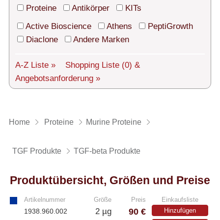
Technischer Support
Proteine
Antikörper
KITs
Versand
Active Bioscience
Athens
PeptiGrowth
Diaclone
Andere Marken
Über uns
A-Z Liste »
Shopping Liste
(0)
&
Service
Angebotsanforderung »
AGBs
Login
Home
Proteine
Murine Proteine
English
TGF Produkte
TGF-beta Produkte
Produktübersicht, Größen und Preise
Artikelnummer
Größe
Preis
Einkaufsliste
90 €
2 µg
Hinzufügen
1938.960.002