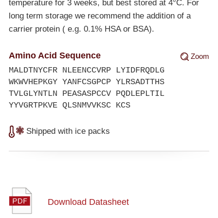
temperature for 3 weeks, but best stored at 4°C. For
long term storage we recommend the addition of a
carrier protein ( e.g. 0.1% HSA or BSA).
Amino Acid Sequence
Zoom
MALDTNYCFR NLEENCCVRP LYIDFRQDLG
WKWVHEPKGY YANFCSGPCP YLRSADTTHS
TVLGLYNTLN PEASASPCCV PQDLEPLTIL
YYVGRTPKVE QLSNMVVKSC KCS
Shipped with ice packs
Download Datasheet