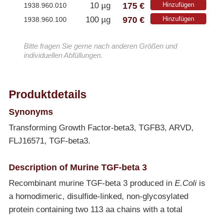
175 €
10 µg
Hinzufügen
1938.960.010
970 €
100 µg
Hinzufügen
1938.960.100
Bitte fragen Sie gerne nach anderen Größen und
individuellen Abfüllungen.
Produktdetails
Synonyms
Transforming Growth Factor-beta3, TGFB3, ARVD,
FLJ16571, TGF-beta3.
Description of Murine TGF-beta 3
Recombinant murine TGF-beta 3 produced in
E.Coli
is
a homodimeric, disulfide-linked, non-glycosylated
protein containing two 113 aa chains with a total